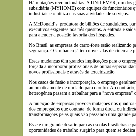
Há mutações revolucionárias. A UNILEVER, um dos grupo
subsidiária (MYHOME) com equipes de funcionários que sã
industriais e o utiliza nas suas atividades de serviços.
A McDonald´s, produtora de bilhões de sanduíches, part
executivos exigentes nos três quesitos. A entrada e saí
para atender a posição favorita dos hóspedes.
No Brasil, as empresas de carro-forte estão realizando p
segurança. O Unibanco já tem nove salas de cinema e pr
Essas mudanças têm grandes implicações para o emprego 
forçada a incorporar profissionais de outras especialida
novos profissionais é através da terceirização.
Nos casos de fusão e incorporação, o emprego geralme
automaticamente de um lado para o outro. Ao contrário,
heterogênea passam a trabalhar para a "nova empresa" o
A mutação de empresas provoca mutações nos quadros de 
dos empregados que contrata, de forma direta ou indire
transformações pelas quais vão passando uma grande pa
Esse é um grande desafio para as escolas brasileiras e 
oportunidades de trabalho surgirão para quem se dedica às