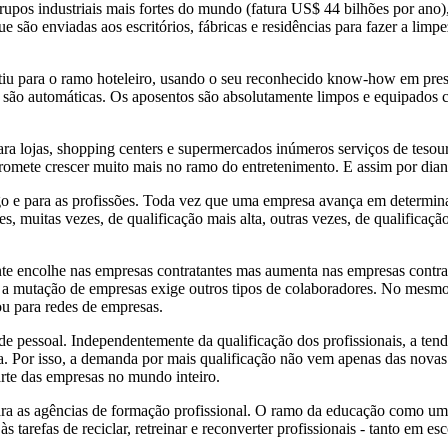
s industriais mais fortes do mundo (fatura US$ 44 bilhões por ano), 
o enviadas aos escritórios, fábricas e residências para fazer a limpe
iu para o ramo hoteleiro, usando o seu reconhecido know-how em prest
da são automáticas. Os aposentos são absolutamente limpos e equipados 
ara lojas, shopping centers e supermercados inúmeros serviços de tesour
omete crescer muito mais no ramo do entretenimento. E assim por dian
e para as profissões. Toda vez que uma empresa avança em determinado 
des, muitas vezes, de qualificação mais alta, outras vezes, de qualific
nte encolhe nas empresas contratantes mas aumenta nas empresas con
 a mutação de empresas exige outros tipos de colaboradores. No mesmo
u para redes de empresas.
pessoal. Independentemente da qualificação dos profissionais, a tendê
ta. Por isso, a demanda por mais qualificação não vem apenas das nova
rte das empresas no mundo inteiro.
para as agências de formação profissional. O ramo da educação como um
 tarefas de reciclar, retreinar e reconverter profissionais - tanto em e