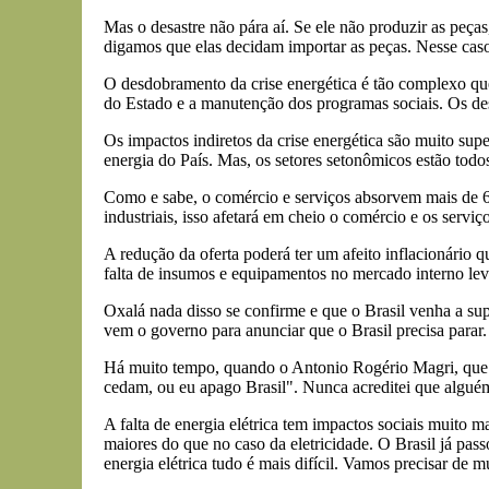
Mas o desastre não pára aí. Se ele não produzir as peça
digamos que elas decidam importar as peças. Nesse caso, 
O desdobramento da crise energética é tão complexo que 
do Estado e a manutenção dos programas sociais. Os des
Os impactos indiretos da crise energética são muito supe
energia do País. Mas, os setores setonômicos estão todos
Como e sabe, o comércio e serviços absorvem mais de 60
industriais, isso afetará em cheio o comércio e os serviço
A redução da oferta poderá ter um afeito inflacionário 
falta de insumos e equipamentos no mercado interno leva
Oxalá nada disso se confirme e que o Brasil venha a s
vem o governo para anunciar que o Brasil precisa parar.
Há muito tempo, quando o Antonio Rogério Magri, que er
cedam, ou eu apago Brasil". Nunca acreditei que alguém 
A falta de energia elétrica tem impactos sociais muito m
maiores do que no caso da eletricidade. O Brasil já pas
energia elétrica tudo é mais difícil. Vamos precisar de 