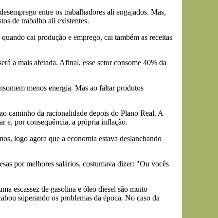
 desemprego entre os trabalhadores ali engajados. Mas,
os de trabalho ali existentes.
s, quando cai produção e emprego, cai também as receitas
 será a mais afetada. Afinal, esse setor consome 40% da
consomem menos energia. Mas ao faltar produtos
u ao caminho da racionalidade depois do Plano Real. A
r e, por consequência, a própria inflação.
amos, logo agora que a economia estava deslanchando
esas por melhores salários, costumava dizer: "Ou vocês
 uma escassez de gasolina e óleo diesel são muito
e acabou superando os problemas da época. No caso da