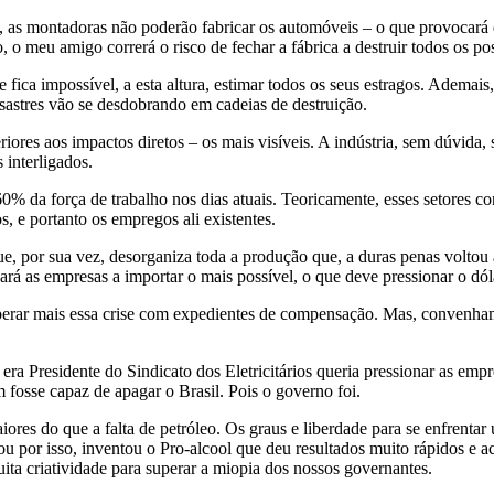
s, as montadoras não poderão fabricar os automóveis – o que provocará
o meu amigo correrá o risco de fechar a fábrica a destruir todos os post
fica impossível, a esta altura, estimar todos os seus estragos. Ademai
astres vão se desdobrando em cadeias de destruição.
riores aos impactos diretos – os mais visíveis. A indústria, sem dúvida,
 interligados.
% da força de trabalho nos dias atuais. Teoricamente, esses setores 
s, e portanto os empregos ali existentes.
que, por sua vez, desorganiza toda a produção que, a duras penas volto
rá as empresas a importar o mais possível, o que deve pressionar o dóla
uperar mais essa crise com expedientes de compensação. Mas, convenh
a Presidente do Sindicato dos Eletricitários queria pressionar as empr
fosse capaz de apagar o Brasil. Pois o governo foi.
aiores do que a falta de petróleo. Os graus e liberdade para se enfrentar
sou por isso, inventou o Pro-alcool que deu resultados muito rápidos 
muita criatividade para superar a miopia dos nossos governantes.