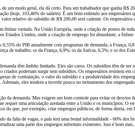
, de um modo geral, ela dá certo. Para um trabalhador que ganha R$ 20
tação (hoje, 103,46% do salário). É um bom estímulo aos empresários q
 o valor relativo do subsídio de R$ 200,00 será cadente. Os empresários
ênfase variada. Na União Européia, onde a criação de postos de traba
s Estados Unidos, onde a criação de emprego foi abundante, a ênfase 
u 0,55% do PIB anualmente com programas de demanda; a França, 0,81
ça de trabalho; os da França, 6,9%; os da Suécia, 6,5%; e os dos Est
emanda têm âmbito limitado. Eles são caros. Os subsídios têm de ser s
 criados poderiam surgir sem subsídios. Os empresários resistem em co
spesas de contratação, o valor do subsídio e a produtividade dos emprega
 Ademais, eles tendem a investir pouco no treinamento dos empregados
ação da demanda. Mas exigem um bom controle para evitar os desvios de
ue requer uma articulação azeitada entre a União e os municípios. O 
os do que, por exemplo, criar empregos públicos, de forma direta, em fr
ado da falta de vagas, o país tem uma brutal informalidade - 60% dos 
ormalizar uma parte dos empregos informais existentes. Isso é bom mas