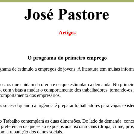
Artigos
O programa do primeiro emprego
rama de estímulo a empregos de jovens. A literatura tem muitas inform
s: os que cuidam da oferta e os que estimulam a demanda. No primeiro
is, com vistas a mudar o comportamento dos trabalhadores, tornando-os
 comportamento dos empresários.
s sucesso quando a urgência é preparar trabalhadores para vagas exist
do Trabalho contemplará as duas dimensões. Do lado da demanda, conce
referência os que estão expostos aos riscos sociais (droga, crime, pros
om a reparação dos danos sociais.