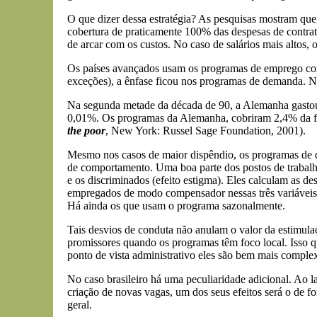
O que dizer dessa estratégia? As pesquisas mostram que
cobertura de praticamente 100% das despesas de contra
de arcar com os custos. No caso de salários mais altos,
Os países avançados usam os programas de emprego com 
exceções), a ênfase ficou nos programas de demanda. No
Na segunda metade da década de 90, a Alemanha gasto
0,01%. Os programas da Alemanha, cobriram 2,4% da for
the poor
, New York: Russel Sage Foundation, 2001).
Mesmo nos casos de maior dispêndio, os programas de d
de comportamento. Uma boa parte dos postos de trabalho
e os discriminados (efeito estigma). Eles calculam as de
empregados de modo compensador nessas três variáveis.
Há ainda os que usam o programa sazonalmente.
Tais desvios de conduta não anulam o valor da estimul
promissores quando os programas têm foco local. Isso q
ponto de vista administrativo eles são bem mais complex
No caso brasileiro há uma peculiaridade adicional. Ao l
criação de novas vagas, um dos seus efeitos será o de f
geral.