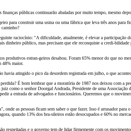
 as finanças públicas continuarão abaladas por muito tempo, mesmo depoi
ro para construir uma usina ou uma fábrica que leva três anos para fica
e caminho?
inte raciocínio: "A dificuldade, atualmente, é elevar a participação do
 dinheiro público, mas precisam que ele reconquiste a credi-bilidade 
entos produtivos estran-geiros desabou. Foram 65% menor do que no m
am 48% maior.
ão havia atingido o pico da desordem registrada em julho, o que acontec
 perdida? É bom lembrar que a moratória de 1987 nos deixou com a pec
juiz como o senhor Doorgal Andrada, Presidente de uma Associação de
mpedir a entrada de advogados e funcionários. Queremos que o moviment
 onde as pessoas ficam sem saber o que fazer. Isso é arrasador para o
 agora, quando 13% dos bra-sileiros estão desocupados e 60% no mercad
são respeitadas e o governo tem de lidar firmemente com os movimentos 