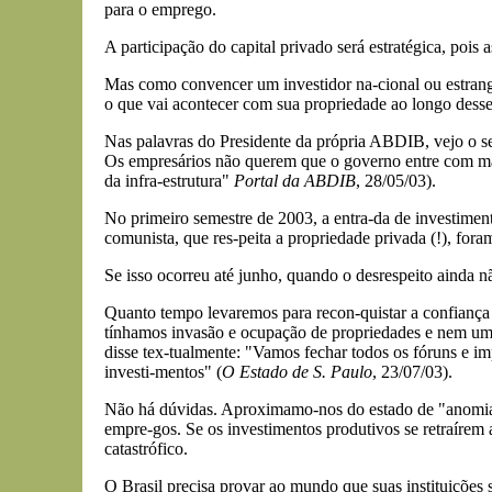
para o emprego.
A participação do capital privado será estratégica, pois
Mas como convencer um investidor na-cional ou estrangei
o que vai acontecer com sua propriedade ao longo dess
Nas palavras do Presidente da própria ABDIB, vejo o segu
Os empresários não querem que o governo entre com mais
da infra-estrutura"
Portal da ABDIB
, 28/05/03).
No primeiro semestre de 2003, a entra-da de investim
comunista, que res-peita a propriedade privada (!), for
Se isso ocorreu até junho, quando o desrespeito ainda n
Quanto tempo levaremos para recon-quistar a confiança
tínhamos invasão e ocupação de propriedades e nem um 
disse tex-tualmente: "Vamos fechar todos os fóruns e i
investi-mentos" (
O Estado de S. Paulo
, 23/07/03).
Não há dúvidas. Aproximamo-nos do estado de "anomia",
empre-gos. Se os investimentos produtivos se retraírem
catastrófico.
O Brasil precisa provar ao mundo que suas instituições 