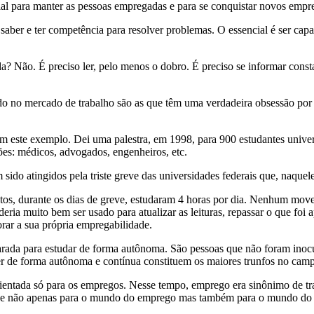
ial para manter as pessoas empregadas e para se conquistar novos empr
 saber e ter competência para resolver problemas. O essencial é ser ca
? Não. É preciso ler, pelo menos o dobro. É preciso se informar consta
o no mercado de trabalho são as que têm uma verdadeira obsessão por
jam este exemplo. Dei uma palestra, em 1998, para 900 estudantes univer
ões: médicos, advogados, engenheiros, etc.
sido atingidos pela triste greve das universidades federais que, naquel
tos, durante os dias de greve, estudaram 4 horas por dia. Nenhum mov
ia muito bem ser usado para atualizar as leituras, repassar o que foi 
orar a sua própria empregabilidade.
parada para estudar de forma autônoma. São pessoas que não foram inoc
er de forma autônoma e contínua constituem os maiores trunfos no cam
ientada só para os empregos. Nesse tempo, emprego era sinônimo de tra
re-se não apenas para o mundo do emprego mas também para o mundo do 