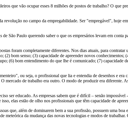
ileiros que vão ocupar esses 8 milhões de postos de trabalho? O que pre
revolução no campo da empregabilidade. Ser "empregável", hoje em d
as de São Paulo querendo saber o que os empresários levam em conta p
postas foram completamente diferentes. Nos dias atuais, para contratar 
nio; (2) bom senso; (3) capacidade de apreender novos conhecimentos; (
grupo; (6) bom entendimento do que lhe é comunicado; (7) capacidade d
eiro", ou seja, o profissional que lia e entendia de desenhos e era cap
 O mercado de trabalho era outro. O modo de produzir era diferente.
ciso ser educado. As empresas sabem que é difícil – senão impossível 
r isso, elas estão de olho nos profissionais que têm capacidade de apre
essoas que, além de dominarem bem a sua profissão, possuem uma boa e
e meteórica da mudança das novas tecnologias e modos de trabalhar. 