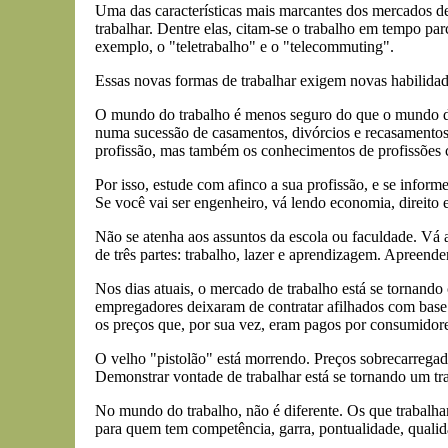
Uma das características mais marcantes dos mercados de
trabalhar. Dentre elas, citam-se o trabalho em tempo parc
exemplo, o "teletrabalho" e o "telecommuting".
Essas novas formas de trabalhar exigem novas habilidade
O mundo do trabalho é menos seguro do que o mundo do
numa sucessão de casamentos, divórcios e recasamento
profissão, mas também os conhecimentos de profissões c
Por isso, estude com afinco a sua profissão, e se inform
Se você vai ser engenheiro, vá lendo economia, direito 
Não se atenha aos assuntos da escola ou faculdade. Vá a
de três partes: trabalho, lazer e aprendizagem. Apreend
Nos dias atuais, o mercado de trabalho está se tornan
empregadores deixaram de contratar afilhados com base 
os preços que, por sua vez, eram pagos por consumidor
O velho "pistolão" está morrendo. Preços sobrecarregad
Demonstrar vontade de trabalhar está se tornando um 
No mundo do trabalho, não é diferente. Os que trabalha
para quem tem competência, garra, pontualidade, quali