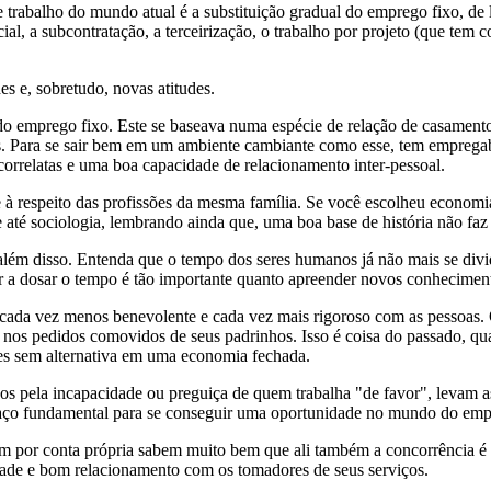
 trabalho do mundo atual é a substituição gradual do emprego fixo, de 
ial, a subcontratação, a terceirização, o trabalho por projeto (que tem 
s e, sobretudo, novas atitudes.
 emprego fixo. Este se baseava numa espécie de relação de casamento
s. Para se sair bem em um ambiente cambiante como esse, tem emprega
orrelatas e uma boa capacidade de relacionamento inter-pessoal.
e à respeito das profissões da mesma família. Se você escolheu economia,
e até sociologia, lembrando ainda que, uma boa base de história não fa
lém disso. Entenda que o tempo dos seres humanos já não mais se divid
er a dosar o tempo é tão importante quanto apreender novos conhecimen
do cada vez menos benevolente e cada vez mais rigoroso com as pessoas
nos pedidos comovidos de seus padrinhos. Isso é coisa do passado, qua
es sem alternativa em uma economia fechada.
os pela incapacidade ou preguiça de quem trabalha "de favor", levam as
traço fundamental para se conseguir uma oportunidade no mundo do emp
m por conta própria sabem muito bem que ali também a concorrência é a
dade e bom relacionamento com os tomadores de seus serviços.