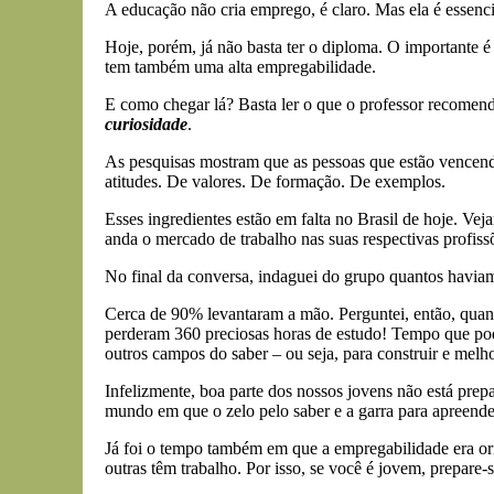
A educação não cria emprego, é claro. Mas ela é essenc
Hoje, porém, já não basta ter o diploma. O importante é
tem também uma alta empregabilidade.
E como chegar lá? Basta ler o que o professor recomenda
curiosidade
.
As pesquisas mostram que as pessoas que estão vencend
atitudes. De valores. De formação. De exemplos.
Esses ingredientes estão em falta no Brasil de hoje. Ve
anda o mercado de trabalho nas suas respectivas profiss
No final da conversa, indaguei do grupo quantos haviam 
Cerca de 90% levantaram a mão. Perguntei, então, quan
perderam 360 preciosas horas de estudo! Tempo que poder
outros campos do saber – ou seja, para construir e melh
Infelizmente, boa parte dos nossos jovens não está pre
mundo em que o zelo pelo saber e a garra para apreend
Já foi o tempo também em que a empregabilidade era or
outras têm trabalho. Por isso, se você é jovem, prepa