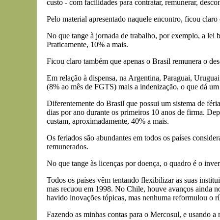
custo - com facilidades para contratar, remunerar, descont
Pelo material apresentado naquele encontro, ficou claro 
No que tange à jornada de trabalho, por exemplo, a lei 
Praticamente, 10% a mais.
Ficou claro também que apenas o Brasil remunera o des
Em relação à dispensa, na Argentina, Paraguai, Uruguai
(8% ao mês de FGTS) mais a indenização, o que dá um 
Diferentemente do Brasil que possui um sistema de féria
dias por ano durante os primeiros 10 anos de firma. Dep
custam, aproximadamente, 40% a mais.
Os feriados são abundantes em todos os países consider
remunerados.
No que tange às licenças por doença, o quadro é o inve
Todos os países vêm tentando flexibilizar as suas insti
mas recuou em 1998. No Chile, houve avanços ainda no 
havido inovações tópicas, mas nenhuma reformulou o ríg
Fazendo as minhas contas para o Mercosul, e usando a n