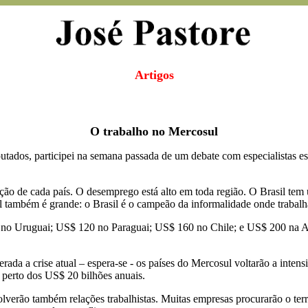
Artigos
O trabalho no Mercosul
dos, participei na semana passada de um debate com especialistas est
ção de cada país. O desemprego está alto em toda região. O Brasil tem
 também é grande: o Brasil é o campeão da informalidade onde trabalh
0 no Uruguai; US$ 120 no Paraguai; US$ 160 no Chile; e US$ 200 na Ar
da a crise atual – espera-se - os países do Mercosul voltarão a intensi
a perto dos US$ 20 bilhões anuais.
verão também relações trabalhistas. Muitas empresas procurarão o terri