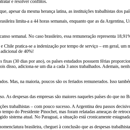
ratar e resolver conflitos.
que, apesar da mesma herança latina, as instituições trabalhistas dos pa
brasileira limita-a a 44 horas semanais, enquanto que as da Argentina, 
canso semanal. No caso brasileiro, essa remuneração representa 18,91%
 e Chile pratica-se a indenização por tempo de serviço – em geral, um 
adicional de 40%!
s fixas (30 dias por ano), os países estudados possuem férias proporci
ois disso, adiciona-se um dia a cada 3 anos trabalhados. Ademais, nenhu
ados. Mas, na maioria, poucos são os feriados remunerados. Isso também
rso. As despesas das empresas são maiores naqueles países do que no B
tuições trabalhistas – com pouco sucesso. A Argentina deu passos decis
tempo do Presidente Pinochet, mas foram relatadas ameaças de retroce
ido sistema atual. No Paraguai, a situação está cronicamente estagnada
omenclatura brasileira, cheguei à conclusão que as despesas trabalhis