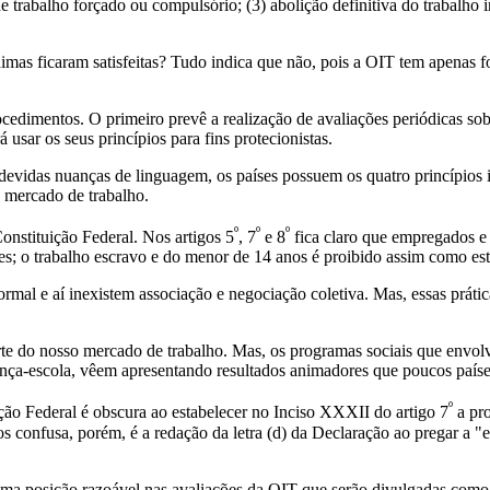
e trabalho forçado ou compulsório; (3) abolição definitiva do trabalho i
mas ficaram satisfeitas? Tudo indica que não, pois a OIT tem apenas f
cedimentos. O primeiro prevê a realização de avaliações periódicas sob
sar os seus princípios para fins protecionistas.
s devidas nuanças de linguagem, os países possuem os quatro princípios i
o mercado de trabalho.
º
º
º
onstituição Federal. Nos artigos 5
, 7
e 8
fica claro que empregados e 
es; o trabalho escravo e do menor de 14 anos é proibido assim como es
mal e aí inexistem associação e negociação coletiva. Mas, essas prática
arte do nosso mercado de trabalho. Mas, os programas sociais que envol
nça-escola, vêem apresentando resultados animadores que poucos paíse
º
ção Federal é obscura ao estabelecer no Inciso XXXII do artigo 7
a pro
nos confusa, porém, é a redação da letra (d) da Declaração ao pregar a 
uma posição razoável nas avaliações da OIT que serão divulgadas como 