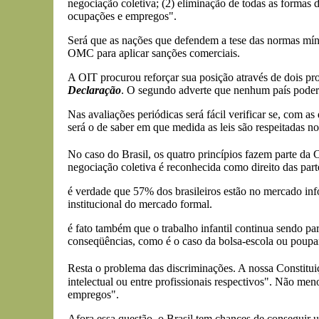
negociação coletiva; (2) eliminação de todas as formas d
ocupações e empregos".
Será que as nações que defendem a tese das normas míni
OMC para aplicar sanções comerciais.
A OIT procurou reforçar sua posição através de dois pro
Declaração
. O segundo adverte que nenhum país poderá u
Nas avaliações periódicas será fácil verificar se, com a
será o de saber em que medida as leis são respeitadas n
No caso do Brasil, os quatro princípios fazem parte da C
negociação coletiva é reconhecida como direito das part
é verdade que 57% dos brasileiros estão no mercado infor
institucional do mercado formal.
é fato também que o trabalho infantil continua sendo p
conseqüências, como é o caso da bolsa-escola ou poupa
Resta o problema das discriminações. A nossa Constitui
intelectual ou entre profissionais respectivos". Não me
empregos".
Afora essa questão, o Brasil tem chances de conseguir 