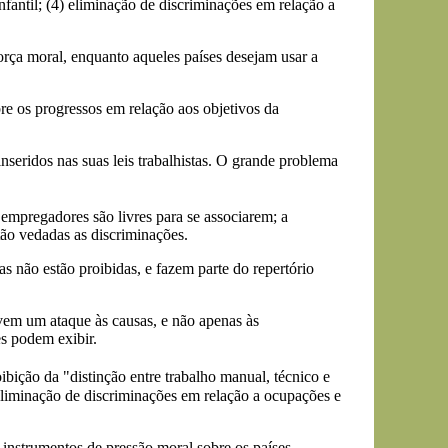
nfantil; (4) eliminação de discriminações em relação a
orça moral, enquanto aqueles países desejam usar a
re os progressos em relação aos objetivos da
nseridos nas suas leis trabalhistas. O grande problema
empregadores são livres para se associarem; a
tão vedadas as discriminações.
s não estão proibidas, e fazem parte do repertório
vem um ataque às causas, e não apenas às
s podem exibir.
ibição da "distinção entre trabalho manual, técnico e
"eliminação de discriminações em relação a ocupações e
instrumentos de pressão moral sobre os países