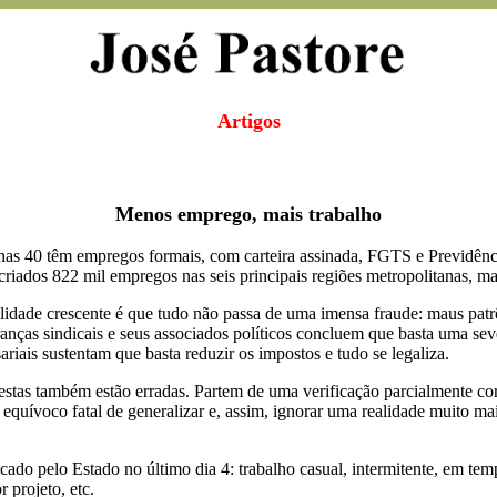
Artigos
Menos emprego, mais trabalho
nas 40 têm empregos formais, com carteira assinada, FGTS e Previdência
ados 822 mil empregos nas seis principais regiões metropolitanas, mas
alidade crescente é que tudo não passa de uma imensa fraude: maus pat
anças sindicais e seus associados políticos concluem que basta uma sever
ariais sustentam que basta reduzir os impostos e tudo se legaliza.
tas também estão erradas. Partem de uma verificação parcialmente corr
equívoco fatal de generalizar e, assim, ignorar uma realidade muito ma
ado pelo Estado no último dia 4: trabalho casual, intermitente, em temp
 projeto, etc.