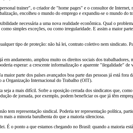
"personal trainer", o criador de "home pages" e o consultor de Interne
balização, encolheu o mundo do emprego e expandiu-se o mundo do tr
xibilidade necessária a uma nova realidade econômica. Qual o problema,
 como simples exceções, ou como irregularidade. E assim a maior parte 
ualquer tipo de proteção: não há lei, contrato coletivo nem sindicato. P
á em andamento, ampliou muito os direitos sociais dos trabalhadores,
 poderia esperar: a crescente informalização e aparente "ilegalidade" d
 maior parte dos países avançados boa parte das pessoas já está fora das
 a Organização Internacional do Trabalho (OIT).
ta seja a mais difícil. Sofre a oposição cerrada dos sindicatos que, com
edução de jornada, por exemplo, podem beneficiar os que já têm empre
 não tem representação sindical. Poderia ter representação política, par
 mais a minoria barulhenta do que a maioria silenciosa.
ei. É o ponto a que estamos chegando no Brasil: quando a maioria está for