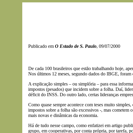
Publicado em
O Estado de S. Paulo
, 09/07/2000
De cada 100 brasileiros que estão trabalhando hoje, ape
Nos últimos 12 meses, segundo dados do IBGE, foram cri
A explicação simples – ou simplória – para essa inform
impostos (pesados) que incidem sobre a folha. Daí, lider
déficit do INSS. Do outro lado, certas lideranças empres
Como quase sempre acontece com teses muito simples, es
impostos sobre a folha são excessivos -, mas cometem o 
mais novas e dinâmicas da economia.
Há de tudo nesse campo, como enfatizei em artigo public
grupo, em cooperativas, por conta própria, por tarefa, por