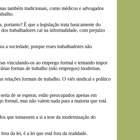
t, mas também tradicionais, como médicos e advogados
abalho.
 portanto? É que a legislação trata basicamente do
dos trabalhadores cai na informalidade, com prejuízo
ara a sociedade, porque esses trabalhadores não
 mas vinculando-os ao emprego formal e tentando impor
e várias formas de trabalho (não empregos) modernas.
 relações formais de trabalho. O viés sindical e político
o seria de se esperar, estão preocupados apenas em
go formal, mas não valem nada para a maioria que está
tidos que tomassem a si a tese da modernização do
a da lei, é a lei que está fora da realidade.