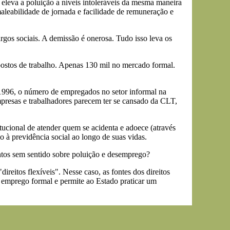
eleva a poluição a níveis intoleráveis da mesma maneira
leabilidade de jornada e facilidade de remuneração e
gos sociais. A demissão é onerosa. Tudo isso leva os
postos de trabalho. Apenas 130 mil no mercado formal.
 1996, o número de empregados no setor informal na
esas e trabalhadores parecem ter se cansado da CLT,
tucional de atender quem se acidenta e adoece (através
 à previdência social ao longo de suas vidas.
entos sem sentido sobre poluição e desemprego?
ireitos flexíveis". Nesse caso, as fontes dos direitos
 o emprego formal e permite ao Estado praticar um