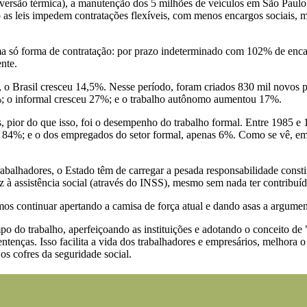
nversão térmica), a manutenção dos 5 milhões de veículos em São Paulo 
s leis impedem contratações flexíveis, com menos encargos sociais, ma
a só forma de contratação: por prazo indeterminado com 102% de encar
nte.
, o Brasil cresceu 14,5%. Nesse período, foram criados 830 mil novos 
; o informal cresceu 27%; e o trabalho autônomo aumentou 17%.
, pior do que isso, foi o desempenho do trabalho formal. Entre 1985 e
%; e o dos empregados do setor formal, apenas 6%. Como se vê, empr
abalhadores, o Estado têm de carregar a pesada responsabilidade consti
 assistência social (através do INSS), mesmo sem nada ter contribuído
vamos continuar apertando a camisa de força atual e dando asas a argum
o do trabalho, aperfeiçoando as instituições e adotando o conceito de "d
sentenças. Isso facilita a vida dos trabalhadores e empresários, melhora
 cofres da seguridade social.