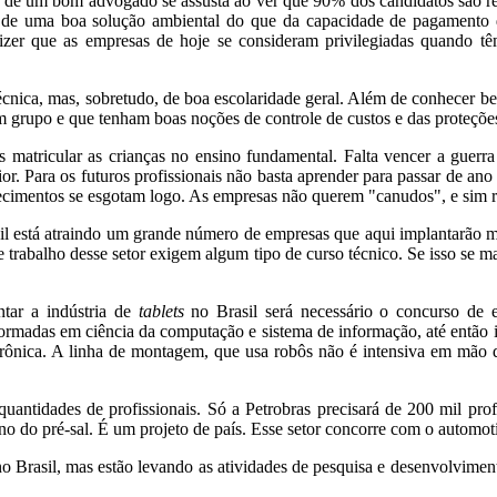
isa de um bom advogado se assusta ao ver que 90% dos candidatos são
s de uma boa solução ambiental do que da capacidade de pagamento 
dizer que as empresas de hoje se consideram privilegiadas quando 
cnica, mas, sobretudo, de boa escolaridade geral. Além de conhecer bem
m grupo e que tenham boas noções de controle de custos e das proteções
 matricular as crianças no ensino fundamental. Falta vencer a guerra
 Para os futuros profissionais não basta aprender para passar de ano 
cimentos se esgotam logo. As empresas não querem "canudos", e sim re
sil está atraindo um grande número de empresas que aqui implantarão mu
 trabalho desse setor exigem algum tipo de curso técnico. Se isso se 
ntar a indústria de
tablets
no Brasil será necessário o concurso de en
rmadas em ciência da computação e sistema de informação, até então in
trônica. A linha de montagem, que usa robôs não é intensiva em mão d
antidades de profissionais. Só a Petrobras precisará de 200 mil profi
o do pré-sal. É um projeto de país. Esse setor concorre com o automoti
no Brasil, mas estão levando as atividades de pesquisa e desenvolvimen