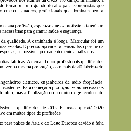
 reprovados nos exames da OAB. No campo financeiro, a
do tomador - um grande desafio para economistas que
têm em seus quadros, profissionais que dominam bem a
 a sua profissão, espera-se que os profissionais tenham
 necessárias para garantir saúde e segurança.
 da qualidade. A caminhada é longa. Matricular foi um
nas escolas. É preciso aprender a pensar. Isso porque os
spostas, se possível, permanentemente atualizadas.
itas fábricas. A demanda por profissionais qualificados
mantiver na mesma proporção, com mais de 40 fabricas de
genheiros elétricos, engenheiros de radio freqüência,
existentes. Para começar a produção, serão necessários
e obra, mas a finalização do produto exige técnicos de
ssionais qualificados até 2013. Estima-se que até 2020
vo em muitos tipos de profissões.
to para países da Ásia e do Leste Europeu devido à falta