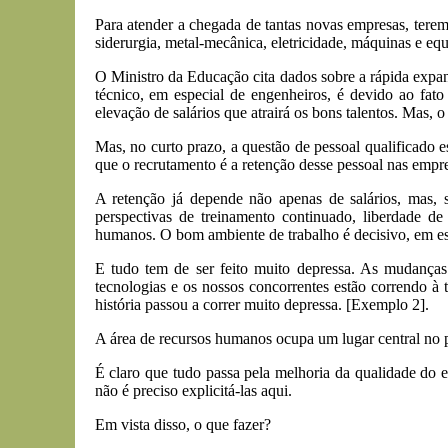
Para atender a chegada de tantas novas empresas, tere
siderurgia, metal-mecânica, eletricidade, máquinas e equi
O Ministro da Educação cita dados sobre a rápida expa
técnico, em especial de engenheiros, é devido ao fato
elevação de salários que atrairá os bons talentos. Mas, 
Mas, no curto prazo, a questão de pessoal qualificado
que o recrutamento é a retenção desse pessoal nas empre
A retenção já depende não apenas de salários, mas, so
perspectivas de treinamento continuado, liberdade de 
humanos. O bom ambiente de trabalho é decisivo, em esp
E tudo tem de ser feito muito depressa. As mudança
tecnologias e os nossos concorrentes estão correndo 
história passou a correr muito depressa. [Exemplo 2].
A área de recursos humanos ocupa um lugar central no p
É claro que tudo passa pela melhoria da qualidade do 
não é preciso explicitá-las aqui.
Em vista disso, o que fazer?