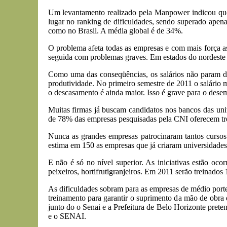
Um levantamento realizado pela Manpower indicou que, 
lugar no ranking de dificuldades, sendo superado apena
como no Brasil. A média global é de 34%.
O problema afeta todas as empresas e com mais força a
seguida com problemas graves. Em estados do nordeste 
Como uma das conseqüências, os salários não param de
produtividade. No primeiro semestre de 2011 o salário 
o descasamento é ainda maior. Isso é grave para o des
Muitas firmas já buscam candidatos nos bancos das uni
de 78% das empresas pesquisadas pela CNI oferecem tr
Nunca as grandes empresas patrocinaram tantos cursos 
estima em 150 as empresas que já criaram universidades
E não é só no nível superior. As iniciativas estão oc
peixeiros, hortifrutigranjeiros. Em 2011 serão treinados
As dificuldades sobram para as empresas de médio porte 
treinamento para garantir o suprimento da mão de obra do
junto do o Senai e a Prefeitura de Belo Horizonte prete
e o SENAI.