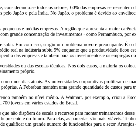
considerando-se todos os setores, 60% das empresas se ressentem da f
s pelo Japão e pela Índia. No Japão, o problema é devido ao envelhec
s pequenas e médias empresas. A região que apresenta a maior carência
com grande concentração de investimentos - como Pernambuco, por exe
 subir. Em com isso, surgiu um problema novo e preocupante. É o de
médio real na indústria subiu 5% enquanto que a produtividade ficou 
empenho das empresas e também para os investimentos e os empregos do 
versidades ou das escolas técnicas. Nos dois casos, a maioria os colo
einamento próprio.
como nos dias atuais. As universidades corporativas proliferam e man
 próprias. A Febraban mantém uma grande quantidade de custos para trei
orrendo também no nível médio. A Walmart, por exemplo, criou a Esco
 1.700 jovens em vários estados do Brasil.
que não dispõem de escala e recursos para montar treinamentos desse t
 presente e do futuro. Para elas, as parcerias são mais viáveis. Tenho
nde qualificar um grande numero de funcionários para o setor. Arranjos 