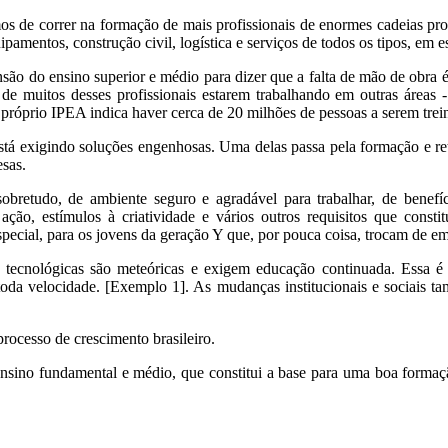
mos de correr na formação de mais profissionais de enormes cadeias pr
pamentos, construção civil, logística e serviços de todos os tipos, em e
nsão do ensino superior e médio para dizer que a falta de mão de obra
 de muitos desses profissionais estarem trabalhando em outras áreas -
o próprio IPEA indica haver cerca de 20 milhões de pessoas a serem trei
 está exigindo soluções engenhosas. Uma delas passa pela formação e r
sas.
bretudo, de ambiente seguro e agradável para trabalhar, de benefíci
ação, estímulos à criatividade e vários outros requisitos que const
ecial, para os jovens da geração Y que, por pouca coisa, trocam de e
s tecnológicas são meteóricas e exigem educação continuada. Essa 
à toda velocidade. [Exemplo 1]. As mudanças institucionais e sociais
rocesso de crescimento brasileiro.
ensino fundamental e médio, que constitui a base para uma boa formaçã