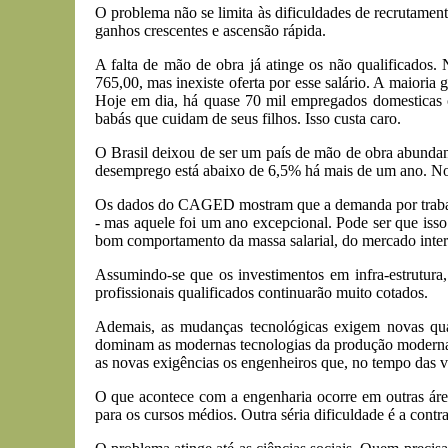
O problema não se limita às dificuldades de recrutament
ganhos crescentes e ascensão rápida.
A falta de mão de obra já atinge os não qualificados. Na
765,00, mas inexiste oferta por esse salário. A maiori
Hoje em dia, há quase 70 mil empregados domesticas 
babás que cuidam de seus filhos. Isso custa caro.
O Brasil deixou de ser um país de mão de obra abundant
desemprego está abaixo de 6,5% há mais de um ano. Nos
Os dados do CAGED mostram que a demanda por trabalh
- mas aquele foi um ano excepcional. Pode ser que iss
bom comportamento da massa salarial, do mercado inter
Assumindo-se que os investimentos em infra-estrutura, e
profissionais qualificados continuarão muito cotados.
Ademais, as mudanças tecnológicas exigem novas qual
dominam as modernas tecnologias da produção moderna. 
as novas exigências os engenheiros que, no tempo das 
O que acontece com a engenharia ocorre em outras área
para os cursos médios. Outra séria dificuldade é a contr