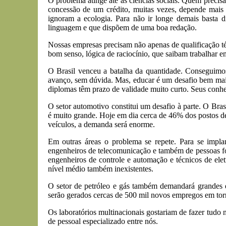
O problema atinge até as ciências sociais. Quem prec
concessão de um crédito, muitas vezes, depende mai
ignoram a ecologia. Para não ir longe demais basta 
linguagem e que dispõem de uma boa redação.
Nossas empresas precisam não apenas de qualificação té
bom senso, lógica de raciocínio, que saibam trabalhar e
O Brasil venceu a batalha da quantidade. Conseguimos
avanço, sem dúvida. Mas, educar é um desafio bem maior.
diplomas têm prazo de validade muito curto. Seus conhe
O setor automotivo constitui um desafio à parte. O Bra
é muito grande. Hoje em dia cerca de 46% dos postos de
veículos, a demanda será enorme.
Em outras áreas o problema se repete. Para se impla
engenheiros de telecomunicação e também de pessoas fo
engenheiros de controle e automação e técnicos de ele
nível médio também inexistentes.
O setor de petróleo e gás também demandará grandes qu
serão gerados cercas de 500 mil novos empregos em torn
Os laboratórios multinacionais gostariam de fazer tudo 
de pessoal especializado entre nós.