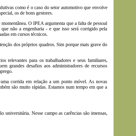
odutivas como é o caso do setor automotivo que envolve
special, os de bons gestores.
 é momentânea. O IPEA argumenta que a falta de pessoal
 que não a engenharia - e que isso será corrigido pela
nadas em cursos técnicos.
etenção dos próprios quadros. Sim porque mais grave do
os relevantes para os trabalhadores e seus familiares,
ituem grandes desafios aos administradores de recursos
mprego.
é uma corrida em relação a um ponto móvel. As novas
 também são muito rápidas. Estamos num tempo em que a
o universitária. Nesse campo as carências são imensas,