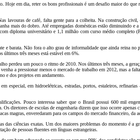
o. Hoje em dia, reter os bons profissionais é um desafio maior do que 
s lavouras de café, falta gente para a colheita. Na construção civil, 
a ganha mais do dobro. Até empregadas domésticas estão diminuindo e a 
com diploma universitário e 1,1 milhão com curso médio completo (
e e barata. Não fora o alto grau de informalidade que ainda reina no p
 últimos três meses está estável em 6%.
o perdeu um pouco o ritmo de 2010. Nos últimos três meses, a gera
o venha a pressionar menos o mercado de trabalho em 2012, mas a falta
no e dos projetos em andamento.
m especial, em hidroelétricas, estradas, portos, estaleiros, refinari
ificações. Pouco interessa saber que o Brasil possui 600 mil enge
Os diretores de escolas de engenharia dizem que isso ocorre apenas c
vacas magras, enveredaram para os campos do mercado financeiro, da a
s das ciências exatas. Um dos maiores problemas do momento é a grav
atação de pessoas fluentes em línguas estrangeiras.