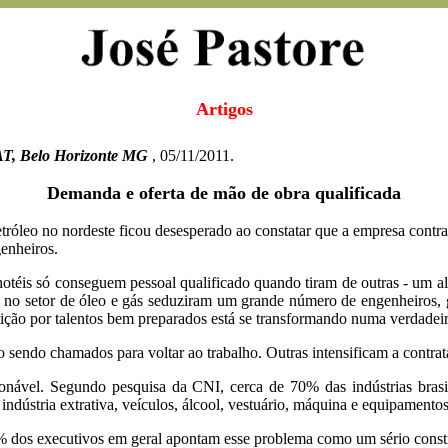
Artigos
AT, Belo Horizonte MG
, 05/11/2011.
Demanda e oferta de mão de obra qualificada
tróleo no nordeste ficou desesperado ao constatar que a empresa contr
genheiros.
otéis só conseguem pessoal qualificado quando tiram de outras - um al
 no setor de óleo e gás seduziram um grande número de engenheiros, g
ção por talentos bem preparados está se transformando numa verdadeir
sendo chamados para voltar ao trabalho. Outras intensificam a contrataç
ionável. Segundo pesquisa da CNI, cerca de 70% das indústrias brasil
 indústria extrativa, veículos, álcool, vestuário, máquina e equipamentos
 dos executivos em geral apontam esse problema como um sério const