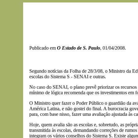
Publicado em
O Estado de S. Paulo
, 01/04/2008.
Segundo notícias da Folha de 28/3/08, o Ministro da Edu
escolas do Sistema S - SENAI e outras.
No caso do SENAI, o plano prevê priorizar os recursos p
mínimo de lógica recomenda que os investimentos em fo
O Ministro quer fazer o Poder Público o guardião da ava
América Latina, e não gostei do final. A burocracia go
para, com base nisso, fazer uma avaliação ajustada às car
Hoje, quem avalia são as escolas e, sobretudo, as próp
transmitida às escolas, demandando correções de rumos 
integram os vários conselhos do Sistema S. Existe algu