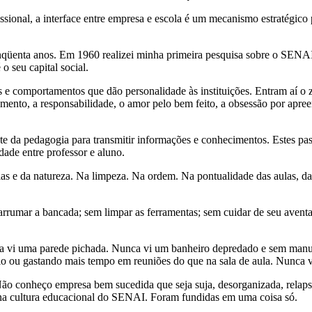
onal, a interface entre empresa e escola é um mecanismo estratégico pa
qüenta anos. Em 1960 realizei minha primeira pesquisa sobre o SENAI e
 seu capital social.
os e comportamentos que dão personalidade às instituições. Entram aí o z
mento, a responsabilidade, o amor pelo bem feito, a obsessão por apreen
ente da pedagogia para transmitir informações e conhecimentos. Estes p
ade entre professor e aluno.
 e da natureza. Na limpeza. Na ordem. Na pontualidade das aulas, das
rrumar a bancada; sem limpar as ferramentas; sem cuidar de seu avent
Nunca vi uma parede pichada. Nunca vi um banheiro depredado e sem m
io ou gastando mais tempo em reuniões do que na sala de aula. Nunca 
Não conheço empresa bem sucedida que seja suja, desorganizada, relapsa
 na cultura educacional do SENAI. Foram fundidas em uma coisa só.