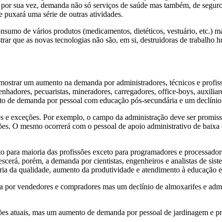
r sua vez, demanda não só serviços de saúde mas também, de seguros, a
 puxará uma série de outras atividades.
mo de vários produtos (medicamentos, dietéticos, vestuário, etc.) mas
r que as novas tecnologias não são, em si, destruidoras de trabalho 
strar um aumento na demanda por administradores, técnicos e profissi
nhadores, pecuaristas, mineradores, carregadores, office-boys, auxilia
o de demanda por pessoal com educação pós-secundária e um declínio
 e exceções. Por exemplo, o campo da administração deve ser promissor
es. O mesmo ocorrerá com o pessoal de apoio administrativo de baixa qua
ara maioria das profissões exceto para programadores e processadores d
escerá, porém, a demanda por cientistas, engenheiros e analistas de sis
ria da qualidade, aumento da produtividade e atendimento à educação e
por vendedores e compradores mas um declínio de almoxarifes e admin
sões atuais, mas um aumento de demanda por pessoal de jardinagem e pro