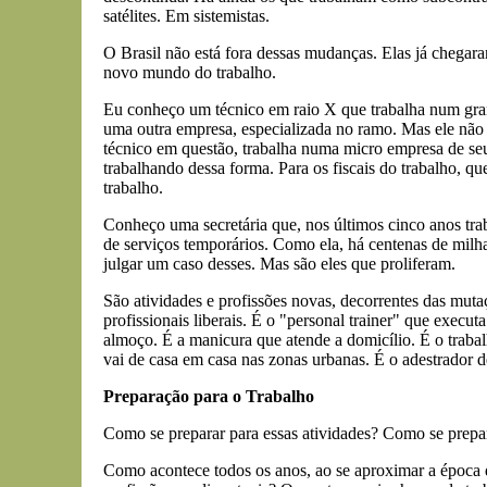
satélites. Em sistemistas.
O Brasil não está fora dessas mudanças. Elas já chegar
novo mundo do trabalho.
Eu conheço um técnico em raio X que trabalha num grand
uma outra empresa, especializada no ramo. Mas ele não
técnico em questão, trabalha numa micro empresa de seu 
trabalhando dessa forma. Para os fiscais do trabalho, qu
trabalho.
Conheço uma secretária que, nos últimos cinco anos tra
de serviços temporários. Como ela, há centenas de milhar
julgar um caso desses. Mas são eles que proliferam.
São atividades e profissões novas, decorrentes das muta
profissionais liberais. É o "personal trainer" que execut
almoço. É a manicura que atende a domicílio. É o trabal
vai de casa em casa nas zonas urbanas. É o adestrador d
Preparação para o Trabalho
Como se preparar para essas atividades? Como se prepa
Como acontece todos os anos, ao se aproximar a época d