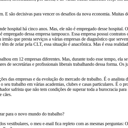
am. E são decisivas para vencer os desafios da nova economia. Muitas 
e hospital há cinco anos. Mas, ele não é empregado desse hospital. O
 é empregado dessa empresa tampouco. Essa empresa possui contratos 
irmão que presta serviços a várias empresas de diagnóstico que servem 
e têm de zelar pela CLT, essa situação é anacrônica. Mas é essa realidade
balhou em 12 empresas diferentes. Mas, durante todo esse tempo, ela 
es de secretárias e profissionais liberais trabalhando dessa forma. Os
ções das empresas e da evolução do mercado de trabalho. É o analista d
a o seu trabalho em várias academias, clubes e casas particulares. É o p
hador safrista que não tem condições de superar toda a burocracia para 
e cães.
rar para o novo mundo do trabalho?
os vestibulares, o meu e-mail fica repleto com as mesmas perguntas: 