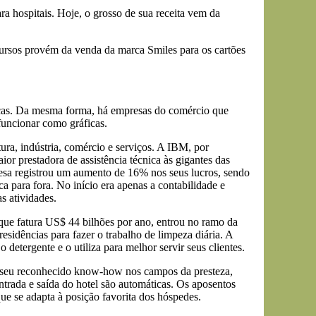
 hospitais. Hoje, o grosso de sua receita vem da
ursos provém da venda da marca Smiles para os cartões
nças. Da mesma forma, há empresas do comércio que
funcionar como gráficas.
ra, indústria, comércio e serviços. A IBM, por
r prestadora de assistência técnica às gigantes das
resa registrou um aumento de 16% nos seus lucros, sendo
a para fora. No início era apenas a contabilidade e
s atividades.
ue fatura US$ 44 bilhões por ano, entrou no ramo da
sidências para fazer o trabalho de limpeza diária. A
etergente e o utiliza para melhor servir seus clientes.
o seu reconhecido know-how nos campos da presteza,
ntrada e saída do hotel são automáticas. Os aposentos
e se adapta à posição favorita dos hóspedes.