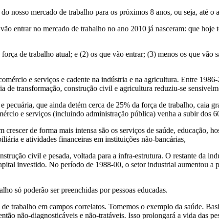
 do nosso mercado de trabalho para os próximos 8 anos, ou seja, até o
 vão entrar no mercado de trabalho no ano 2010 já nasceram: que hoje t
força de trabalho atual; e (2) os que vão entrar; (3) menos os que vão s
comércio e serviços e cadente na indústria e na agricultura. Entre 1986
a de transformação, construção civil e agricultura reduziu-se sensivelm
a e pecuária, que ainda detém cerca de 25% da força de trabalho, caia 
mércio e serviços (incluindo administração pública) venha a subir dos 
em crescer de forma mais intensa são os serviços de saúde, educação, h
iária e atividades financeiras em instituições não-bancárias,
nstrução civil e pesada, voltada para a infra-estrutura. O restante da i
pital investido. No período de 1988-00, o setor industrial aumentou a
balho só poderão ser preenchidas por pessoas educadas.
 de trabalho em campos correlatos. Tomemos o exemplo da saúde. Bas
tão não-diagnosticáveis e não-tratáveis. Isso prolongará a vida das pes