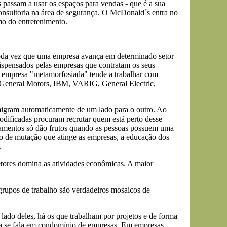
s passam a usar os espaços para vendas - que é a sua
 consultoria na área de segurança. O McDonald´s entra no
mo do entretenimento.
Toda vez que uma empresa avança em determinado setor
o dispensados pelas empresas que contratam os seus
A empresa "metamorfosiada" tende a trabalhar com
da General Motors, IBM, VARIG, General Electric,
igram automaticamente de um lado para o outro. Ao
dificadas procuram recrutar quem está perto desse
inamentos só dão frutos quando as pessoas possuem uma
so de mutação que atinge as empresas, a educação dos
.
 setores domina as atividades econômicas. A maior
rupos de trabalho são verdadeiros mosaicos de
ado deles, há os que trabalham por projetos e de forma
dia se fala em condomínio de empresas. Em empresas