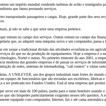
truiu um império mundial vendendo turbinas de avião e tomógrafos para
ndústria que fatura prestando serviços.
 transportando passageiros e cargas. Hoje, grande parte dos seus rec
os.
ais, já não se sabe a que setor uma empresa pertence.
 que entram no campo dos serviços. Outras entram no campo das fina
papelaria que, ao adquirir uma máquina xerox e um computador, passa a 
em xeque a tradicional divisão das atividades econômicas em agricultu
rviços do que no da produção de equipamentos. Hoje a empresa é a maio
hnologies, Nortel e outras. No primeiro trimestre do ano 2001, a emp
ncia moderna das grandes empresas é de passar os serviços de informátic
tração de redes, sistemas de telemarketing, "call centers" e várias outra
árias. A UNILEVER, um dos grupos industriais mais fortes do mundo q
equipes de funcionários que são enviadas aos escritórios, fábricas e re
 a ser praticada nos Estados Unidos. Está aí uma empresa que produz o d
ue serve em mais de 100 países, partiu para o ramo hoteleiro usando 
os que são hóspedes particularmente exigentes nesses três quesitos. A e
ente equipado com computador, Internet, fax e até cama automática qu