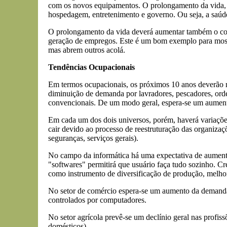
com os novos equipamentos. O prolongamento da vida, po
hospedagem, entretenimento e governo. Ou seja, a saúde
O prolongamento da vida deverá aumentar também o consu
geração de empregos. Este é um bom exemplo para mostra
mas abrem outros acolá.
Tendências Ocupacionais
Em termos ocupacionais, os próximos 10 anos deverão mo
diminuição de demanda por lavradores, pescadores, orde
convencionais. De um modo geral, espera-se um aument
Em cada um dos dois universos, porém, haverá variações
cair devido ao processo de reestruturação das organizaçõ
seguranças, serviços gerais).
No campo da informática há uma expectativa de aumento p
"softwares" permitirá que usuário faça tudo sozinho. Cr
como instrumento de diversificação de produção, melho
No setor de comércio espera-se um aumento da demanda 
controlados por computadores.
No setor agrícola prevê-se um declínio geral nas profis
domésticos).