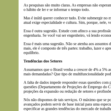
As pesquisas são muito claras. As empresas não espera
o hábito de ler e se informar o tempo todo.
Mas é inútil querer conhecer tudo. Evite submergir no m
atual exige especialidade e cultura. Sim, porque, nele, 
Essa é outra sugestão. Estude com afinco a sua profissão
engenharia. Se você vai ser engenheiro, vá lendo econom
Essa é mais uma sugestão. Não se atenha aos assuntos d
mais, ele é composto de três partes: trabalho, lazer e 
equilíbrio.
Tendências dos Setores
Assumamos que o Brasil venha a crescer de 4% a 5% ao 
mais demandadas? Que tipo de multifuncionalidade pod
A falta de dados impede responder essas questões com p
questões (Departamento de Projeções de Emprego do Cen
projeções da expansão ou redução de setores e profissõ
Nós não dispomos de tais serviços. O máximo que se pode
avançados podem servir de base inicial para uma especul
especificar as grandes tendências do mercado de trabalh