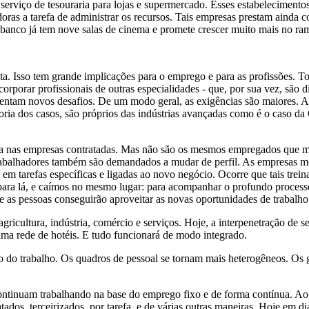
 serviço de tesouraria para lojas e supermercado. Esses estabelecimento
doras a tarefa de administrar os recursos. Tais empresas prestam ainda
banco já tem nove salas de cinema e promete crescer muito mais no ra
a. Isso tem grande implicações para o emprego e para as profissões. 
incorporar profissionais de outras especialidades - que, por sua vez, sã
frentam novos desafios. De um modo geral, as exigências são maiores. 
aioria dos casos, são próprios das indústrias avançadas como é o caso 
a nas empresas contratadas. Mas não são os mesmos empregados que m
trabalhadores também são demandados a mudar de perfil. As empresas mo
 em tarefas específicas e ligadas ao novo negócio. Ocorre que tais tre
 para lá, e caímos no mesmo lugar: para acompanhar o profundo proces
ue as pessoas conseguirão aproveitar as novas oportunidades de trabalho
agricultura, indústria, comércio e serviços. Hoje, a interpenetração de
a rede de hotéis. E tudo funcionará de modo integrado.
o trabalho. Os quadros de pessoal se tornam mais heterogêneos. Os g
tinuam trabalhando na base do emprego fixo e de forma contínua. Ao l
ados, terceirizados, por tarefa, e de várias outras maneiras. Hoje em 