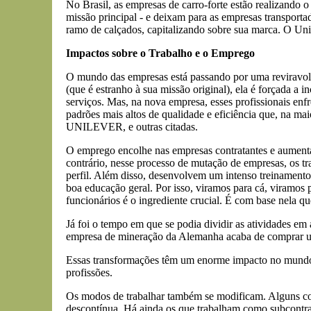
No Brasil, as empresas de carro-forte estão realizando o
missão principal - e deixam para as empresas transporta
ramo de calçados, capitalizando sobre sua marca. O Uni
Impactos sobre o Trabalho e o Emprego
O mundo das empresas está passando por uma reviravolt
(que é estranho à sua missão original), ela é forçada a 
serviços. Mas, na nova empresa, esses profissionais en
padrões mais altos de qualidade e eficiência que, na m
UNILEVER, e outras citadas.
O emprego encolhe nas empresas contratantes e aument
contrário, nesse processo de mutação de empresas, os 
perfil. Além disso, desenvolvem um intenso treinamento
boa educação geral. Por isso, viramos para cá, viramos
funcionários é o ingrediente crucial. É com base nela q
Já foi o tempo em que se podia dividir as atividades em 
empresa de mineração da Alemanha acaba de comprar um
Essas transformações têm um enorme impacto no mundo d
profissões.
Os modos de trabalhar também se modificam. Alguns con
descontínua. Há ainda os que trabalham como subcontrat