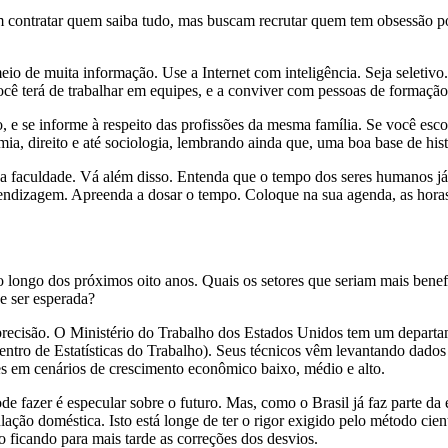
m contratar quem saiba tudo, mas buscam recrutar quem tem obsessão po
eio de muita informação. Use a Internet com inteligência. Seja seleti
você terá de trabalhar em equipes, e a conviver com pessoas de formação
, e se informe à respeito das profissões da mesma família. Se você escol
ia, direito e até sociologia, lembrando ainda que, uma boa base de his
a faculdade. Vá além disso. Entenda que o tempo dos seres humanos já n
aprendizagem. Apreenda a dosar o tempo. Coloque na sua agenda, as horas
longo dos próximos oito anos. Quais os setores que seriam mais benef
e ser esperada?
recisão. O Ministério do Trabalho dos Estados Unidos tem um departam
tro de Estatísticas do Trabalho). Seus técnicos vêm levantando dados
es em cenários de crescimento econômico baixo, médio e alto.
 fazer é especular sobre o futuro. Mas, como o Brasil já faz parte da 
ação doméstica. Isto está longe de ter o rigor exigido pelo método cien
o ficando para mais tarde as correções dos desvios.