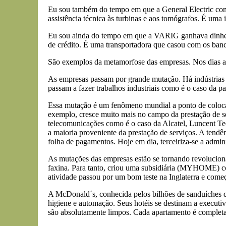
Eu sou também do tempo em que a General Electric cons
assistência técnica às turbinas e aos tomógrafos. É uma i
Eu sou ainda do tempo em que a VARIG ganhava dinheiro
de crédito. É uma transportadora que casou com os banc
São exemplos da metamorfose das empresas. Nos dias atu
As empresas passam por grande mutação. Há indústrias
passam a fazer trabalhos industriais como é o caso da 
Essa mutação é um fenômeno mundial a ponto de colocar 
exemplo, cresce muito mais no campo da prestação de se
telecomunicações como é o caso da Alcatel, Luncent Tec
a maioria proveniente da prestação de serviços. A tendê
folha de pagamentos. Hoje em dia, terceiriza-se a adminis
As mutações das empresas estão se tornando revolucion
faxina. Para tanto, criou uma subsidiária (MYHOME) com 
atividade passou por um bom teste na Inglaterra e começa
A McDonald´s, conhecida pelos bilhões de sanduíches q
higiene e automação. Seus hotéis se destinam a executiv
são absolutamente limpos. Cada apartamento é completam