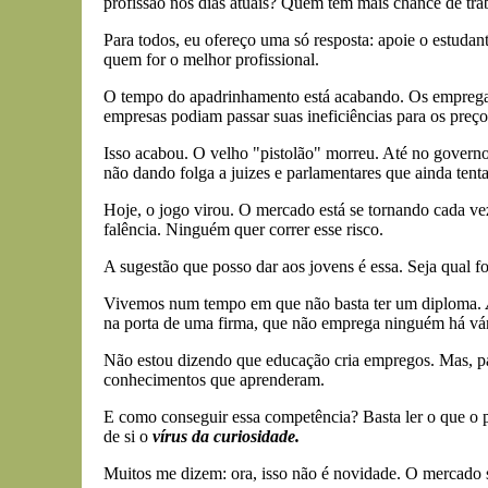
profissão nos dias atuais? Quem tem mais chance de tra
Para todos, eu ofereço uma só resposta: apoie o estudan
quem for o melhor profissional.
O tempo do apadrinhamento está acabando. Os empregado
empresas podiam passar suas ineficiências para os preç
Isso acabou. O velho "pistolão" morreu. Até no governo
não dando folga a juizes e parlamentares que ainda ten
Hoje, o jogo virou. O mercado está se tornando cada ve
falência. Ninguém quer correr esse risco.
A sugestão que posso dar aos jovens é essa. Seja qual fo
Vivemos num tempo em que não basta ter um diploma.
na porta de uma firma, que não emprega ninguém há vári
Não estou dizendo que educação cria empregos. Mas, pa
conhecimentos que aprenderam.
E como conseguir essa competência? Basta ler o que o p
de si o
vírus da curiosidade.
Muitos me dizem: ora, isso não é novidade. O mercado s