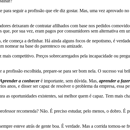
balhar?
te para seguir a profissão que ele diz gostar. Mas, uma vez aprovado n
res deixaram de contratar afilhados com base nos pedidos comovidos 
os que, por sua vez, eram pagos por consumidores sem alternativa em 
, ele começa a definhar. Há ainda alguns focos de nepotismo, é verdade
tam nomear na base do parentesco ou amizade.
z mais competitivo. Preços sobrecarregados pela incapacidade ou pregu
r a profissão escolhida, prepare-se para ser bom nela. O sucesso vai br
Aprender a conhecer
é importante, sem dúvida. Mas,
aprender a fazer
os anos, e disser ser capaz de resolver o problema da empresa, essa pe
ra as oportunidades existentes, sai melhor quem é capaz. Tem mais ch
rofessor recomenda? Não. É preciso estudar, pelo menos, o dobro. É pre
empre esteve atrás de gente boa. É verdade. Mas a corrida tornou-se 