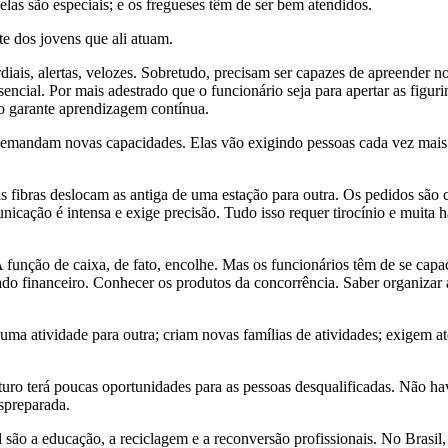
las são especiais; e os fregueses têm de ser bem atendidos.
e dos jovens que ali atuam.
diais, alertas, velozes. Sobretudo, precisam ser capazes de apreender n
encial. Por mais adestrado que o funcionário seja para apertar as figuri
o garante aprendizagem contínua.
demandam novas capacidades. Elas vão exigindo pessoas cada vez mais 
fibras deslocam as antiga de uma estação para outra. Os pedidos são c
cação é intensa e exige precisão. Tudo isso requer tirocínio e muita ha
unção de caixa, de fato, encolhe. Mas os funcionários têm de se capacit
 financeiro. Conhecer os produtos da concorrência. Saber organizar a
 uma atividade para outra; criam novas famílias de atividades; exigem
uro terá poucas oportunidades para as pessoas desqualificadas. Não hav
spreparada.
são a educação, a reciclagem e a reconversão profissionais. No Brasil, 