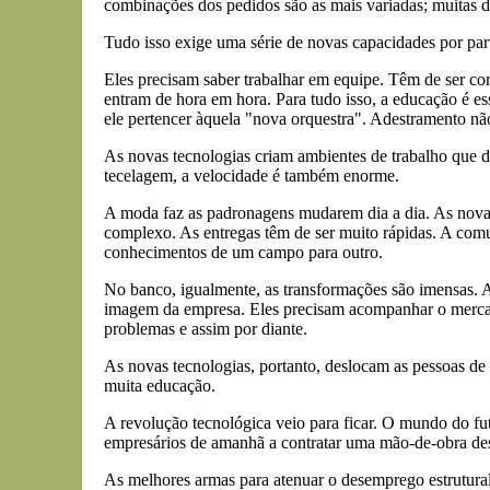
combinações dos pedidos são as mais variadas; muitas de
Tudo isso exige uma série de novas capacidades por part
Eles precisam saber trabalhar em equipe. Têm de ser cor
entram de hora em hora. Para tudo isso, a educação é ess
ele pertencer àquela "nova orquestra". Adestramento nã
As novas tecnologias criam ambientes de trabalho que 
tecelagem, a velocidade é também enorme.
A moda faz as padronagens mudarem dia a dia. As novas 
complexo. As entregas têm de ser muito rápidas. A comuni
conhecimentos de um campo para outro.
No banco, igualmente, as transformações são imensas. A f
imagem da empresa. Eles precisam acompanhar o mercado
problemas e assim por diante.
As novas tecnologias, portanto, deslocam as pessoas de
muita educação.
A revolução tecnológica veio para ficar. O mundo do fut
empresários de amanhã a contratar uma mão-de-obra de
As melhores armas para atenuar o desemprego estrutural 