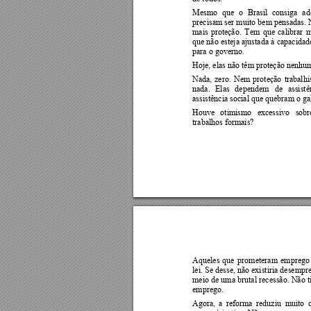
Mesmo 
que 
o 
Brasil 
consiga 
ad
precisam ser 
muito 
bem pensadas. 
mais 
proteção. 
Tem 
que 
calibrar 
m
que não 
esteja ajustad
a à 
capacidad
para o governo.  
Hoje, elas não têm proteção nenhum
Nada, 
zero. 
Nem 
proteção 
trabalhi
nada. 
Elas 
dep
endem 
de 
assistê
assistência social que quebram o ga
Houve 
otimismo 
excessivo 
sobr
trabalhos formais?    
Aqueles 
que 
prometeram 
emprego
lei. Se desse, não existiria desemp
meio de 
uma 
brutal 
recessão. Não 
t
emprego.  
Agora, 
a 
reforma 
reduziu 
muito 