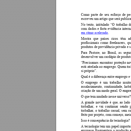
Como 
parte 
de 
seu 
esforço 
de 
pe
escreveu um artigo que será public
No 
texto, 
intitulado 
“O 
trabalho 
d
com 
dados 
e 
farta 
evidência 
intern
em ritmo acelerado
.  
Mostra 
que 
países 
ricos 
têm 
a
profissionais 
como 
freelancers, 
qu
produtos de previdência privada e s
Para 
Pastore, 
no 
Brasil, 
as 
se
gur
desenvolver um cardápio de produtos
“Precisamos 
encontrar 
proteção 
no
está atrelada 
ao empr
ego. 
Quem tra
si próprio”.
Qual é a diferença entre emprego e 
O 
emprego 
é 
um 
trab
alho 
mui
to
assalariamento, 
continuidade, 
habi
criação de um modo geral. O empreg
O que tem mudado nesse universo? 
A 
grande 
novidade 
é 
que, 
ao 
l
ado
trabalhar, 
e  vai 
continuar  sendo 
trabalhar, 
o 
trabalho 
casual, 
sem 
s
feito por projeto, com começo, meio
Isso é consequência da tecnologia? 
A tecnologia tem um 
papel im
porta
empresas 
fr
agmentam 
a 
produção 