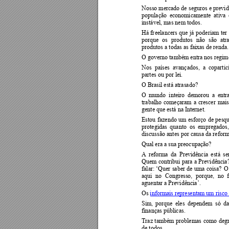
Nosso mercado de 
seguros e 
previd
população 
economicamente  ativa 
instável, mas nem todos.  
Há 
fr
eelancers 
que 
j
á 
poderiam 
ter 
porque 
os 
produtos 
não 
são 
atr
produtos a todas as faixas de renda.
O governo também entra nos regimes
Nos  países  avançados,  a  copartic
partes ou por lei.  
O Brasil está atrasado?   
O 
mundo  inteiro 
demorou 
a  e
ntr
trabalho 
começaram 
a 
crescer 
mais
gente que está na Internet.  
Estou 
fazendo 
um 
esforço 
de 
pesqu
protegidas 
quanto 
os 
empregados,
discussão antes por causa da reform
Qual era a sua preocupação?   
A 
reforma 
da
P
revidência 
está 
se
Quem 
contribui 
para 
a 
Previdência
falar: 
‘Quer 
sab
er 
de 
uma 
coisa?
O
aqui 
no 
Congresso, 
por
que, 
no 
aguentar a Previdência’.
Os
informais representam um risco
Sim, 
porque 
eles 
dependem 
só 
da
finanças públicas. 
Traz 
também 
problemas 
como 
deg
de todos.  