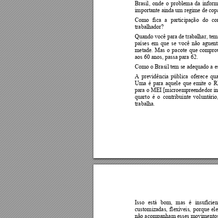
Brasil, 
onde 
o 
problema 
da 
inform
importante ainda um regime de copa
Como 
fica 
a 
participação 
do 
co
trabalhador?   
Quando você para de trabalhar, tem
países 
em 
que 
se 
você 
não 
aguent
metade. 
Mas 
o 
pacote 
que 
compro
aos 60 anos, passa para 62.  
Como o Brasil tem se adequado a es
A 
previdência 
pública
oferece 
qu
Uma 
é 
para 
aquele 
que 
emite 
o 
R
para o
MEI 
[mi
croempreendedor 
i
quarto 
é 
o 
contribuinte 
voluntário
trabalha.  
Isso 
está 
bom, 
mas 
é 
insuficien
customizadas, 
flexíveis, 
porque 
ele
não acompanham esses movimentos