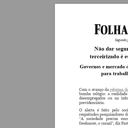
Segunda f
Não dar segu
terceiriz
ado é e
Governos e mercado d
para trabalh
Com 
o 
avanço 
da
 reforma 
d
bomba 
relógio:  a 
realida
de
desemprega
dos 
ou 
na 
inf
previdenciária.
O 
alerta 
é 
feito 
p
elo 
soc
respeitados 
pesquis
adores 
d
“A 
sociedade 
pr
ecisa 
enc
freelancer,
 o casual”,
 diz Pas