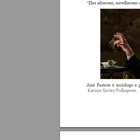
“Eles adoece
m, enve
lhecem e
José 
Pastore 
é 
s
ociólogo 
e 
Karime Xavi
er/Folha
press