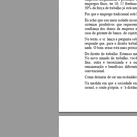
empregos 
fixos, 
t
er 
10, 
15 
freelanc
30% da força de trabalho já está n
Por que o emprego tradicional está l
Eu acho que sou 
meio isolado nis
so
sistemas  produtivos  que  requerem
confiança 
dos 
donos 
da 
empresa 
e
caso do gerente de banco, do sujeit
No 
tex
to, 
o 
sr. 
lança 
a 
pergunta 
sob
responde 
que, 
para 
o 
dir
eito 
traba
nada. O bom senso está mais próxi
Do 
direito 
do 
trabalho. 
Estamos 
ma
No 
novo 
mundo 
do 
trabalho, 
você
fixa, 
outra 
é 
terceirizada 
e 
a 
ou
remuneração 
e 
benefícios 
diferent
convencional. 
Como deixaria de ser um escânda
lo
Na 
medida 
em 
que 
a 
socieda
de 
en
casual, 
o 
conta 
p
rópria, 
o 
‘à 
distânc