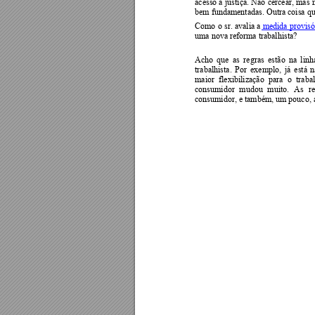
acesso à 
justiça. 
Não 
cercear, 
mas 
bem fundamentadas. Outra coisa qu
Como 
o 
sr. 
avalia 
a
 medida 
provisó
uma nova reforma trabalhista?   
Acho 
que 
as 
re
gras 
est
ão 
na 
linh
trabalhista. 
Por 
exemplo, 
já 
está 
n
maior 
flexibilização 
para 
o 
traba
consumidor 
mudou 
muito. 
As 
r
consumidor, e também, um pouco, a 