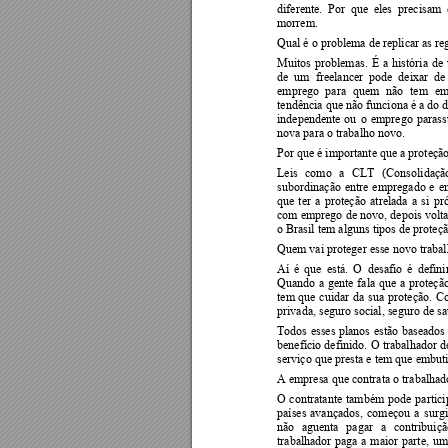
diferente. 
Por  que  e
les  precisam 
morrem.  
Qual é o problema de replicar as re
Muitos 
problemas. 
É 
a 
h
istória 
de 
de  um  freelancer  pode  deixar  de
emprego 
para 
quem 
não 
tem 
em
tendência que não funciona é a do 
independente 
ou 
o 
emprego 
parass
nova para o trabalho novo. 
Por que é importante que a proteção
Leis 
como 
a 
CLT 
(Consolidaçã
subordinação 
entre 
empr
egado 
e 
e
que 
ter 
a 
p
roteção 
atrelada 
a 
si 
pr
com emprego 
de 
novo, 
depois 
volta
o Brasil tem alguns tipos de proteç
Quem vai proteger esse novo traba
Aí 
é 
que 
está. 
O
desafio 
é 
d
efini
Quando 
a 
gente 
f
ala 
que 
a 
proteçã
tem 
que 
cuidar 
da 
sua 
proteção. 
C
privada, seguro social, seguro de sa
Todos 
esses 
planos 
estão 
baseados
benefício de
finido. 
O 
trabalhador 
d
serviço que presta e tem que embuti
A empresa que contrata o trabalhado
O 
contratante 
também 
pode 
partici
países 
avançados, 
começou 
a 
surgi
não 
aguenta 
pagar 
a 
contribuiçã
trabalhador 
paga 
a 
maior 
parte, 
um