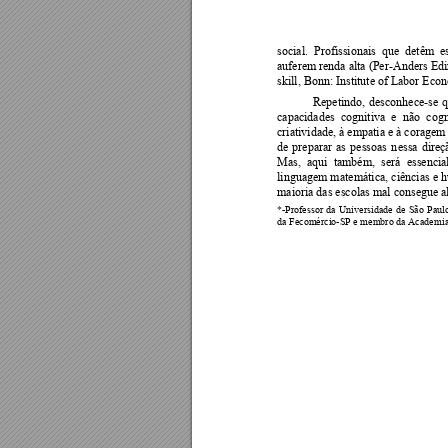
social.  Profissionais  que  detêm  e
auferem renda alta (Per
-Anders Edi
skill, Bonn: Institute of Labor Econ
Repetindo, 
desconhece-se 
q
capacidades  co
gnitiva  e
não 
cogn
criatividade, à empatia e à coragem
de 
preparar 
as 
pessoas 
n
essa 
direç
Mas,  aqui 
também, 
será 
essencial
linguagem m
atemática, 
ciências 
e 
h
maioria das escolas mal consegue al
*-Professor 
da 
Universidade 
de 
São 
Paulo
da Fecomércio-SP 
e membro da Acade
mia