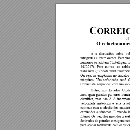
C
ORREIO
01 
O relacionamen
A 
s 
discussões 
sobre 
tra
intrigantes 
e 
interessantes. 
Para 
uns
humanos 
os 
adotem 
(“
Intelligent 
r
4/8/2017). 
Para 
outros, 
os 
robôs
trabalham 
(“Robots 
must 
understa
Ou 
seja, 
as 
exigências 
n
o 
trabalho
máquinas.  Um 
sofisticado  robô  
Comunista, respondeu com um sonor
Outro, 
nos 
Estados 
Unido
montagem 
gerados 
por 
erros 
human
científica, 
mas 
não 
é. 
A 
incorpor
velocidade  meteórica  e  está  revo
contente 
com 
a 
adoção 
dos 
automó
caminhões 
autônomos. 
E
quando 
i
futuro? 
Os 
veículos 
movidos 
à 
ele
derivados de petróleo e exigem men
para acabar totalmente com os veíc