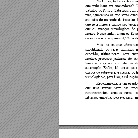
Na 
China, 
todos 
os 
táx
is 
se
que 
trabalham 
em  montadoras?  
trabalho 
do 
futuro. 
Sabemos, 
com 
mas, 
ignoramos 
os 
qu
e 
serão 
criad
analistas 
do 
mercado 
de 
trabalho. 
que 
se 
tem 
n
esse 
campo 
são 
teorias
que 
os  a
vanços 
tecnológicos 
do  
menos. 
Nessa 
linha, 
citam 
os 
Esta
do mundo e com apenas 4,5% de d
Mas, 
há 
os 
que 
vêem 
um
substituindo 
os 
seres 
humanos 
n
ocorrido, 
ultimamente, 
com 
ensi
médico, 
processos 
judici
ais 
etc. 
Al
também  o  agra
vamento  da  má  dis
automação. 
Enfim, 
há 
teorias 
para
chance de 
sobreviver 
e 
crescer
 no
 
tecnológico e, para isso, a educaçã
Recentemente, 
li 
um 
estudo
que 
uma 
grande 
parte 
das 
p
rof
conhecimentos 
técnicos
como 
t
intuição, 
empatia, 
persevera
nça, 
en