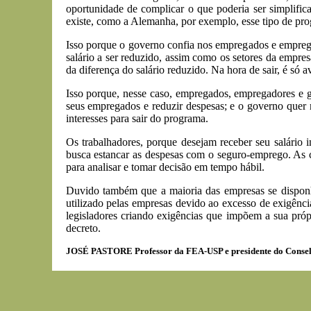
oportunidade de complicar o que poderia ser simplifi
existe, como a Alemanha, por exemplo, esse tipo de pro
Isso porque o governo confia nos empregados e emprega
salário a ser reduzido, assim como os setores da empr
da diferença do salário reduzido. Na hora de sair, é só a
Isso porque, nesse caso, empregados, empregadores e 
seus empregados e reduzir despesas; e o governo quer 
interesses para sair do programa.
Os trabalhadores, porque desejam receber seu salário
busca estancar as despesas com o seguro-emprego. As c
para analisar e tomar decisão em tempo hábil.
Duvido também que a maioria das empresas se disponh
utilizado pelas empresas devido ao excesso de exigênci
legisladores criando exigências que impõem a sua próp
decreto.
JOSÉ PASTORE Professor da FEA-USP e presidente do Consel