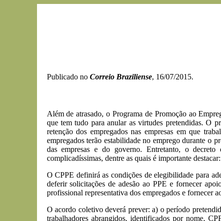
Publicado no
Correio Braziliense
, 16/07/2015.
Além de atrasado, o Programa de Promoção ao Emprego
que tem tudo para anular as virtudes pretendidas. O p
retenção dos empregados nas empresas em que traba
empregados terão estabilidade no emprego durante o pr
das empresas e do governo. Entretanto, o decreto
complicadíssimas, dentre as quais é importante destacar:
O CPPE definirá as condições de elegibilidade para ade
deferir solicitações de adesão ao PPE e fornecer apoi
profissional representativa dos empregados e fornecer
O acordo coletivo deverá prever: a) o período pretendido
trabalhadores abrangidos, identificados por nome, C