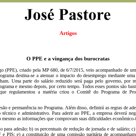
Artigos
O PPE e a vingança dos burocratas
 (PPE), criado pela MP 680, de 6/7/2015, veio acompanhado de uma
rograma destina-se a atenuar o impacto do desemprego mediante uma r
lham. Uma parte do salário reduzido será paga pelo governo, por
ograma e mesmo depois, por certo tempo. Todos esses pontos são bastan
 que regulamentou a matéria criou o Comitê do Programa de Pr
são e permanência no Programa. Além disso, definirá as regras de ade
o técnico e administrativo. Para aderir ao PPE, a empresa deverá ne
 ao mesmo as informações que comprovam suas dificuldades econômico-f
 para adesão; b) os percentuais de redução de jornada e de salário; c)
PF e PIS; e) a constituição de uma comissão paritária de acompanh