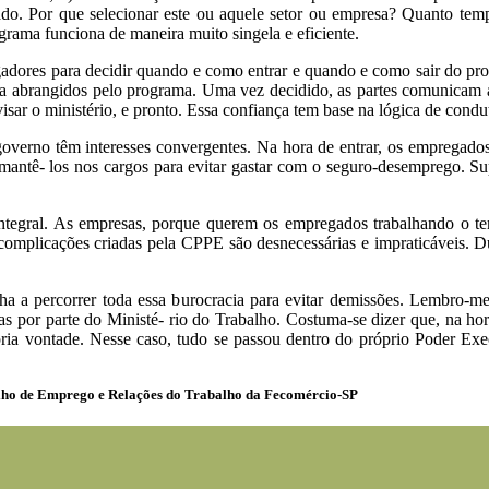
cado. Por que selecionar este ou aquele setor ou empresa? Quanto t
grama funciona de maneira muito singela e eficiente.
dores para decidir quando e como entrar e quando e como sair do prog
esa abrangidos pelo programa. Uma vez decidido, as partes comunicam a
visar o ministério, e pronto. Essa confiança tem base na lógica de condut
governo têm interesses convergentes. Na hora de entrar, os empregado
mantê- los nos cargos para evitar gastar com o seguro-desemprego. Su
 integral. As empresas, porque querem os empregados trabalhando o t
omplicações criadas pela CPPE são desnecessárias e impraticáveis. D
a a percorrer toda essa burocracia para evitar demissões. Lembro-
as por parte do Ministé- rio do Trabalho. Costuma-se dizer que, na ho
ria vontade. Nesse caso, tudo se passou dentro do próprio Poder Exe
ho de Emprego e Relações do Trabalho da Fecomércio-SP