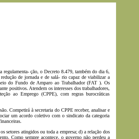
 regulamenta- ção, o Decreto 8.479, também do dia 6,
edução de jornada e de salá- rio capaz de viabilizar a
 meio do Fundo de Amparo ao Trabalhador (FAT ). Os
te positivos. Atendem os interesses dos trabalhadores,
oteção ao Emprego (CPPE), com regras burocráticas
são. Competirá à secretaria do CPPE receber, analisar e
gociar um acordo coletivo com o sindicato da categoria
inanceiras.
 os setores atingidos ou toda a empresa; d) a relação dos
amento. Como sempre acontece, o governo não perdeu a