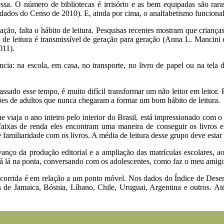
essa. O número de bibliotecas é irrisório e as bem equipadas são rar
(dados do Censo de 2010). E, ainda por cima, o analfabetismo funcional
ção, falta o hábito de leitura. Pesquisas recentes mostram que criança
o de leitura é transmissível de geração para geração (Anna L. Mancini 
011).
ncia: na escola, em casa, no transporte, no livro de papel ou na tela
ssado esse tempo, é muito difícil transformar um não leitor em leitor. 
hões de adultos que nunca chegaram a formar um bom hábito de leitura.
 viaja o ano inteiro pelo interior do Brasil, está impressionado com o
faixas de renda eles encontram uma maneira de conseguir os livros
 familiaridade com os livros. A média de leitura desse grupo deve estar
anço da produção editorial e a ampliação das matrículas escolares, a
á lá na ponta, conversando com os adolescentes, como faz o meu amigo
a corrida é em relação a um ponto móvel. Nos dados do Índice de Des
 de Jamaica, Bósnia, Líbano, Chile, Uruguai, Argentina e outros. Até