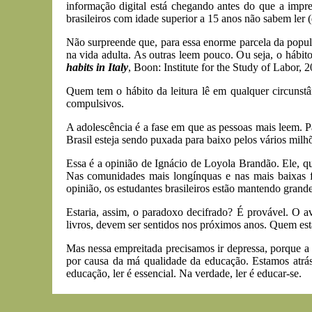
informação digital está chegando antes do que a impr
brasileiros com idade superior a 15 anos não sabem ler 
Não surpreende que, para essa enorme parcela da popula
na vida adulta. As outras leem pouco. Ou seja, o hábit
habits in Italy
, Boon: Institute for the Study of Labor, 2
Quem tem o hábito da leitura lê em qualquer circunstâ
compulsivos.
A adolescência é a fase em que as pessoas mais leem. Pa
Brasil esteja sendo puxada para baixo pelos vários mil
Essa é a opinião de Ignácio de Loyola Brandão. Ele, que
Nas comunidades mais longínquas e nas mais baixas 
opinião, os estudantes brasileiros estão mantendo grande
Estaria, assim, o paradoxo decifrado? É provável. O av
livros, devem ser sentidos nos próximos anos. Quem est
Mas nessa empreitada precisamos ir depressa, porque 
por causa da má qualidade da educação. Estamos atrás
educação, ler é essencial. Na verdade, ler é educar-se.