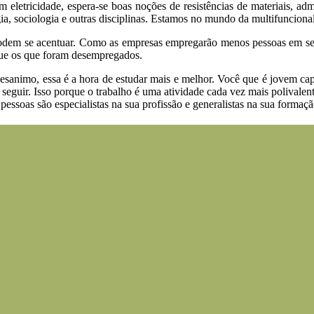
em eletricidade, espera-se boas noções de resistências de materiais, ad
a, sociologia e outras disciplinas. Estamos no mundo da multifunciona
s podem se acentuar. Como as empresas empregarão menos pessoas em se
que os que foram desempregados.
esanimo, essa é a hora de estudar mais e melhor. Você que é jovem cap
 seguir. Isso porque o trabalho é uma atividade cada vez mais polivale
essoas são especialistas na sua profissão e generalistas na sua formaçã