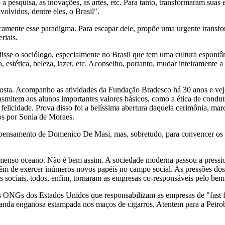
 pesquisa, as inovações, as artes, etc. Para tanto, transformaram suas 
olvidos, dentre eles, o Brasil".
camente esse paradigma. Para escapar dele, propõe uma urgente transf
riais.
isse o sociólogo, especialmente no Brasil que tem uma cultura espontâne
a, estética, beleza, lazer, etc. Aconselho, portanto, mudar inteiramente
posta. Acompanho as atividades da Fundação Bradesco há 30 anos e vej
nsmitem aos alunos importantes valores básicos, como a ética de conduta
a felicidade. Prova disso foi a belíssima abertura daquela cerimônia, m
os por Sonia de Moraes.
pensamento de Domenico De Masi, mas, sobretudo, para convencer os pr
enso oceano. Não é bem assim. A sociedade moderna passou a pression
 têm de exercer inúmeros novos papéis no campo social. As pressões dos 
ociais, todos, enfim, tornaram as empresas co-responsáveis pelo bem es
 ONGs dos Estados Unidos que responsabilizam as empresas de "fast 
nda enganosa estampada nos maços de cigarros. Atentem para a Petrobr