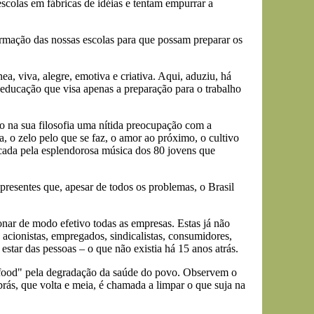
escolas em fábricas de idéias e tentam empurrar a
ormação das nossas escolas para que possam preparar os
a, viva, alegre, emotiva e criativa. Aqui, aduziu, há
 a educação que visa apenas a preparação para o trabalho
o na sua filosofia uma nítida preocupação com a
, o zelo pelo que se faz, o amor ao próximo, o cultivo
arcada pela esplendorosa música dos 80 jovens que
esentes que, apesar de todos os problemas, o Brasil
ar de modo efetivo todas as empresas. Estas já não
acionistas, empregados, sindicalistas, consumidores,
tar das pessoas – o que não existia há 15 anos atrás.
food" pela degradação da saúde do povo. Observem o
ás, que volta e meia, é chamada a limpar o que suja na