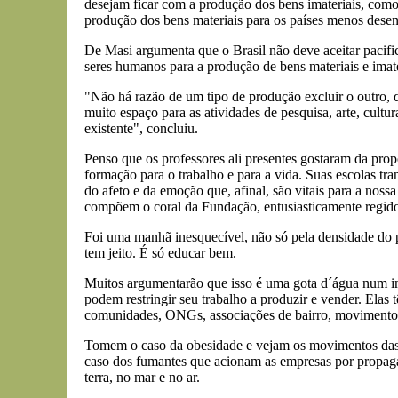
desejam ficar com a produção dos bens imateriais, como a
produção dos bens materiais para os países menos desenv
De Masi argumenta que o Brasil não deve aceitar pacifi
seres humanos para a produção de bens materiais e imate
"Não há razão de um tipo de produção excluir o outro, d
muito espaço para as atividades de pesquisa, arte, cultur
existente", concluiu.
Penso que os professores ali presentes gostaram da pro
formação para o trabalho e para a vida. Suas escolas tra
do afeto e da emoção que, afinal, são vitais para a noss
compõem o coral da Fundação, entusiasticamente regid
Foi uma manhã inesquecível, não só pela densidade do 
tem jeito. É só educar bem.
Muitos argumentarão que isso é uma gota d´água num im
podem restringir seu trabalho a produzir e vender. Elas
comunidades, ONGs, associações de bairro, movimentos s
Tomem o caso da obesidade e vejam os movimentos das
caso dos fumantes que acionam as empresas por propaga
terra, no mar e no ar.