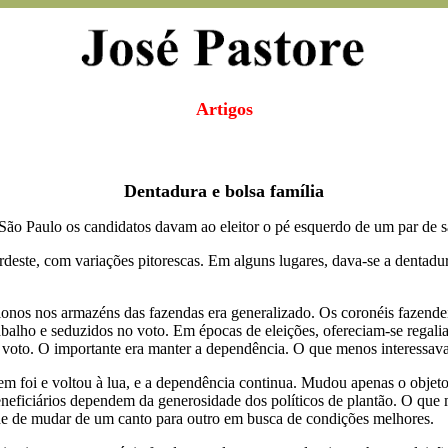
Artigos
Dentadura e bolsa família
ão Paulo os candidatos davam ao eleitor o pé esquerdo de um par de sap
deste, com variações pitorescas. Em alguns lugares, dava-se a dentadur
nos nos armazéns das fazendas era generalizado. Os coronéis fazendei
balho e seduzidos no voto. Em épocas de eleições, ofereciam-se regalia
 voto. O importante era manter a dependência. O que menos interessava e
m foi e voltou à lua, e a dependência continua. Mudou apenas o objeto
eneficiários dependem da generosidade dos políticos de plantão. O que 
e de mudar de um canto para outro em busca de condições melhores.