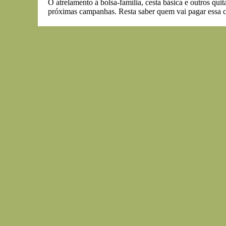
O atrelamento à bolsa-família, cesta básica e outros qu
próximas campanhas. Resta saber quem vai pagar essa c