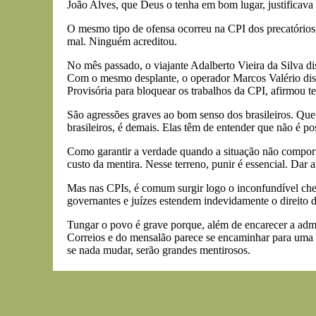
João Alves, que Deus o tenha em bom lugar, justificava 
O mesmo tipo de ofensa ocorreu na CPI dos precatórios
mal. Ninguém acreditou.
No mês passado, o viajante Adalberto Vieira da Silva d
Com o mesmo desplante, o operador Marcos Valério diss
Provisória para bloquear os trabalhos da CPI, afirmou t
São agressões graves ao bom senso dos brasileiros. Que
brasileiros, é demais. Elas têm de entender que não é po
Como garantir a verdade quando a situação não comporta
custo da mentira. Nesse terreno, punir é essencial. Dar 
Mas nas CPIs, é comum surgir logo o inconfundível chei
governantes e juízes estendem indevidamente o direito d
Tungar o povo é grave porque, além de encarecer a admin
Correios e do mensalão parece se encaminhar para uma e
se nada mudar, serão grandes mentirosos.