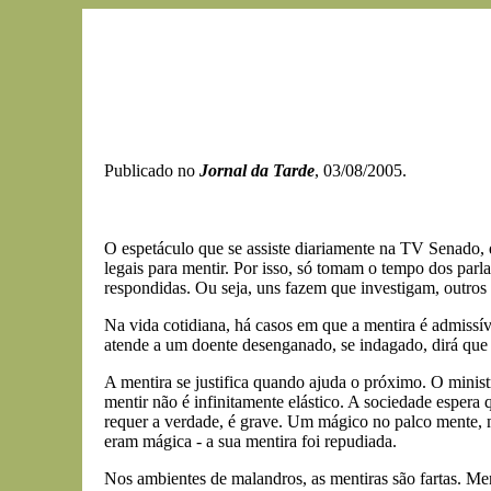
Publicado no
Jornal da Tarde
, 03/08/2005.
O espetáculo que se assiste diariamente na TV Senado, 
legais para mentir. Por isso, só tomam o tempo dos parl
respondidas. Ou seja, uns fazem que investigam, outros 
Na vida cotidiana, há casos em que a mentira é admissí
atende a um doente desenganado, se indagado, dirá que 
A mentira se justifica quando ajuda o próximo. O minis
mentir não é infinitamente elástico. A sociedade espera 
requer a verdade, é grave. Um mágico no palco mente, ma
eram mágica - a sua mentira foi repudiada.
Nos ambientes de malandros, as mentiras são fartas. M