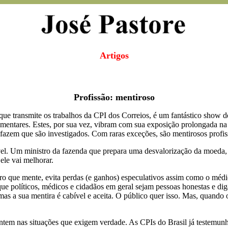
Artigos
Profissão: mentiroso
que transmite os trabalhos da CPI dos Correios, é um fantástico show 
amentares. Estes, por sua vez, vibram com sua exposição prolongada na 
fazem que são investigados. Com raras exceções, são mentirosos profis
vel. Um ministro da fazenda que prepara uma desvalorização da moeda, 
ele vai melhorar.
tro que mente, evita perdas (e ganhos) especulativos assim como o médi
que políticos, médicos e cidadãos em geral sejam pessoas honestas e dig
s a sua mentira é cabível e aceita. O público quer isso. Mas, quando o 
entem nas situações que exigem verdade. As CPIs do Brasil já testem