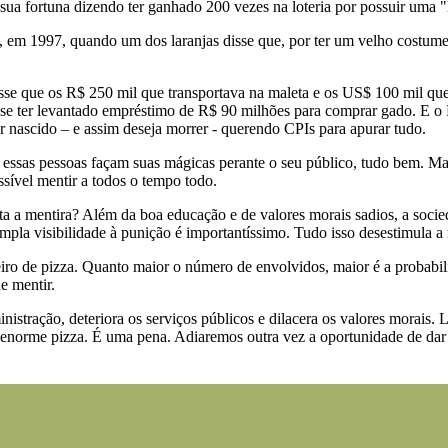
sua fortuna dizendo ter ganhado 200 vezes na loteria por possuir uma "
, em 1997, quando um dos laranjas disse que, por ter um velho costum
isse que os R$ 250 mil que transportava na maleta e os US$ 100 mil qu
e ter levantado empréstimo de R$ 90 milhões para comprar gado. E o 
er nascido – e assim deseja morrer - querendo CPIs para apurar tudo.
 essas pessoas façam suas mágicas perante o seu público, tudo bem. Ma
ssível mentir a todos o tempo todo.
 a mentira? Além da boa educação e de valores morais sadios, a socie
ampla visibilidade à punição é importantíssimo. Tudo isso desestimula a 
ro de pizza. Quanto maior o número de envolvidos, maior é a probabil
e mentir.
istração, deteriora os serviços públicos e dilacera os valores morais.
norme pizza. É uma pena. Adiaremos outra vez a oportunidade de dar bo