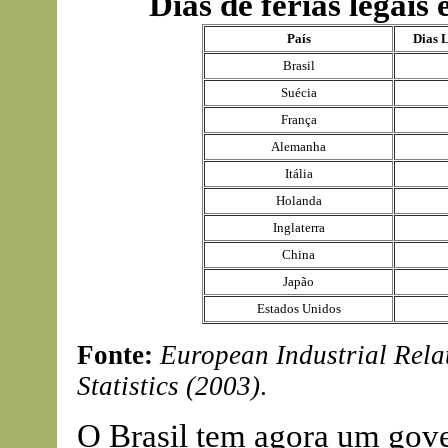
Dias de férias legais
País
Dias L
Brasil
Suécia
França
Alemanha
Itália
Holanda
Inglaterra
China
Japão
Estados Unidos
Fonte:
European Industrial Rela
Statistics (2003)
.
O Brasil tem agora um gov