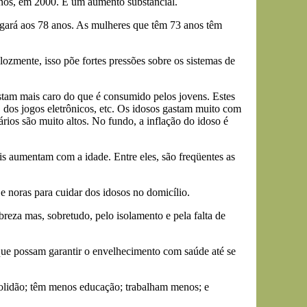
anos, em 2000. É um aumento substancial.
gará aos 78 anos. As mulheres que têm 73 anos têm
zmente, isso põe fortes pressões sobre os sistemas de
stam mais caro do que é consumido pelos jovens. Estes
 dos jogos eletrônicos, etc. Os idosos gastam muito com
rios são muito altos. No fundo, a inflação do idoso é
tais aumentam com a idade. Entre eles, são freqüentes as
e noras para cuidar dos idosos no domicílio.
eza mas, sobretudo, pelo isolamento e pela falta de
que possam garantir o envelhecimento com saúde até se
 solidão; têm menos educação; trabalham menos; e