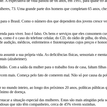
e. A expectativa de vida passou de 66 anos, em 1991, para quase 69 
mulheres, 73. Uma grande parte dos homens que completam 65 anos, che
para o Brasil. Como o número dos que dependem dos jovens cresce velo
enda para viver. Isso é falso. Os bens e serviços que eles consomem cu
como é o caso do telefone celular, do CD, do rádio de pilha, do tênis,
e audição, médicos, enfermeiros e fisioterapeutas cujos preços e honorá
ra assumir a sua própria vida. As deficiências físicas, sensoriais e men
ntais (alzaheimer).
dão. Com a saída da mulher para o trabalho fora de casa, faltam filhas 
ecem mais. Começa pelo fato de comerem mal. Não só por causa da pobr
no mundo inteiro, ao longo dos próximos 20 anos, políticas públicas 
nônimo de doença.
stacar a situação especial das mulheres. Estas são mais atingidas pela
 idosas que não têm companheiro, cerca de 45% vivem sozinhas.