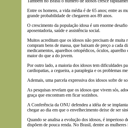
Também no Brasil o número de idosos cresce rapidament
Entre os homens, a vida média é de 65 anos; entre as 
grande probabilidade de chegarem aos 89 anos.
O crescimento da população idosa é um enorme desafio 
aposentadoria, saúde e assistência social.
Muitos acreditam que os idosos não precisam de muita r
compram bens de massa, que baixam de preço a cada dia, 
medicamentos, aparelhos ortopédicos, óculos, aparelho d
maior do que a do jovem.
Por outro lado, a maioria dos idosos tem dificuldades pa
cardiopatias, a cegueira, a paraplegia e os problemas me
Ademais, uma parcela expressiva dos idosos sofre de soli
As pesquisas revelam que os idosos que vivem sós, ado
graça que encontram em ficar sozinhos.
A Conferência da ONU defendeu a idéia de se implantar 
chegar ao dia em que o envelhecimento deixe de ser si
Quando se analisa a evolução dos idosos, é imperioso de
dispõem de pouca renda. No Brasil, dentre as mulheres