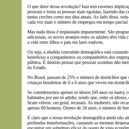
O que dizer dessa revolução? Isso tem enormes implicaçõ
pessoais e torna as pessoas mais egoístas, fazendo das 
tantas creches como nos dias atuais. Ao lado disso, not
cada vez mais o número de empregos em tempo parcial pa
Mas nada disso é implantado impunemente. São programa
adicionais, os novos arranjos entre os adultos têm vida
a vida entre filhos e pais em lares estáveis.
Ou seja, a aludida convulsão demográfica está custando
benefícios a companheiros ou companheiros dos empregad
pública. É ilusório pensar que pessoas sozinhas dão me
do Estado.
No Brasil, passam de 25% o número de domicílios que são
crianças brasileiras de 0 a 6 anos que vivem em domicíl
Se considerarmos apenas os idosos (60 anos ou mais), c
habitados por um só adulto, sendo que, entre os idosos
ficam viúvos, em geral, recasam. As mulheres, não rec
apenas 60 homens. Dentro de 20 anos, o número de home
É claro que a nossa revolução demográfica ainda não ati
profundas transformações, causando as mesmas despesas
encontrar um substituto eficaz do ponto de vista econômi