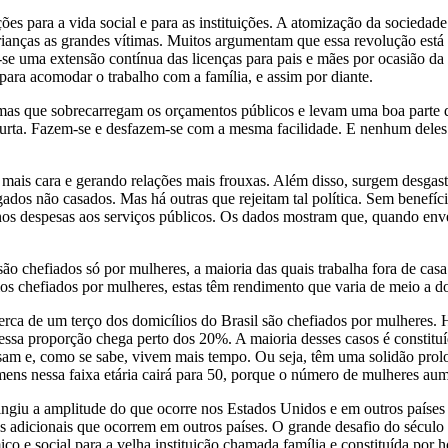
es para a vida social e para as instituições. A atomização da sociedade
crianças as grandes vítimas. Muitos argumentam que essa revolução está 
a-se uma extensão contínua das licenças para pais e mães por ocasião da
ra acomodar o trabalho com a família, e assim por diante.
s que sobrecarregam os orçamentos públicos e levam uma boa parte do
 curta. Fazem-se e desfazem-se com a mesma facilidade. E nenhum deles c
 mais cara e gerando relações mais frouxas. Além disso, surgem desgas
os não casados. Mas há outras que rejeitam tal política. Sem benefício
nos despesas aos serviços públicos. Os dados mostram que, quando enve
 chefiados só por mulheres, a maioria das quais trabalha fora de casa 
ios chefiados por mulheres, estas têm rendimento que varia de meio a do
erca de um terço dos domicílios do Brasil são chefiados por mulheres. 
, essa proporção chega perto dos 20%. A maioria desses casos é consti
asam e, como se sabe, vivem mais tempo. Ou seja, têm uma solidão prol
ns nessa faixa etária cairá para 50, porque o número de mulheres aum
ngiu a amplitude do que ocorre nos Estados Unidos e em outros países d
 adicionais que ocorrem em outros países. O grande desafio do século
co e social para a velha instituição chamada família e constituída por 