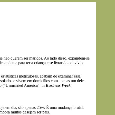
ue não querem ser maridos. Ao lado disso, expandem-se
endente para ter a criança e se livrar do convívio
estatísticas meticulosas, acabam de examinar essa
isolados e vivem em domicílios com apenas um deles.
xo ("Unmarried America", in
Business Week
,
oje em dia, são apenas 25%. É uma mudança brutal.
mbora muitos desejem ser pais.