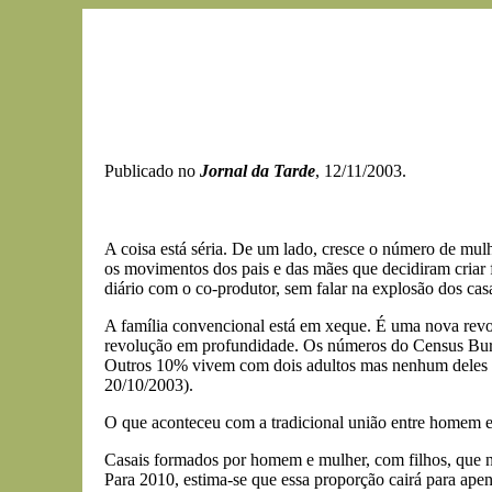
Publicado no
Jornal da Tarde
, 12/11/2003.
A coisa está séria. De um lado, cresce o número de mu
os movimentos dos pais e das mães que decidiram criar 
diário com o co-produtor, sem falar na explosão dos casa
A família convencional está em xeque. É uma nova revol
revolução em profundidade. Os números do Census Burea
Outros 10% vivem com dois adultos mas nenhum deles é
20/10/2003).
O que aconteceu com a tradicional união entre homem e m
Casais formados por homem e mulher, com filhos, que 
Para 2010, estima-se que essa proporção cairá para ape