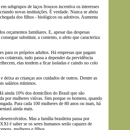
 em subgrupos de laços frouxos incentiva os interesses
criando novas instituições. É verdade. Nunca se abriu
 chegada dos filhos - biológicos ou adotivos. Aumenta
s orçamentos familiares. E, apesar das despesas
onsegue substituir, a contento, o afeto que caracteriza
tes para os próprios adultos. Há empresas que pagam
s colaterais, tudo passa a depender da previdência
lhecem, elas tendem a ficar isoladas e caindo no colo
e deixa as crianças aos cuidados de outros. Dentre as
is salários mínimos.
Há ainda 10% dos domicílios do Brasil que são
tuída por mulheres viúvas. Sim porque os homens, quando
ongada. Para cada 100 mulheres de 80 anos ou mais, há
entará ainda mais.
esenvolvidos. Mas a família brasileira passa por
 XXI é saber se os seres humanos serão capazes de
homens, mulheres e filhos.