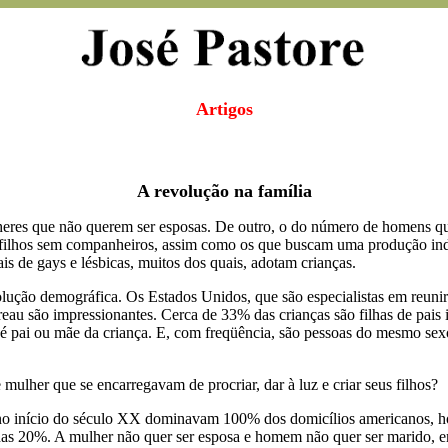
Artigos
A revolução na família
lheres que não querem ser esposas. De outro, o do número de homens q
filhos sem companheiros, assim como os que buscam uma produção indep
is de gays e lésbicas, muitos dos quais, adotam crianças.
ução demográfica. Os Estados Unidos, que são especialistas em reunir 
u são impressionantes. Cerca de 33% das crianças são filhas de pais 
 pai ou mãe da criança. E, com freqüência, são pessoas do mesmo se
ulher que se encarregavam de procriar, dar à luz e criar seus filhos?
no início do século XX dominavam 100% dos domicílios americanos, h
nas 20%. A mulher não quer ser esposa e homem não quer ser marido, e