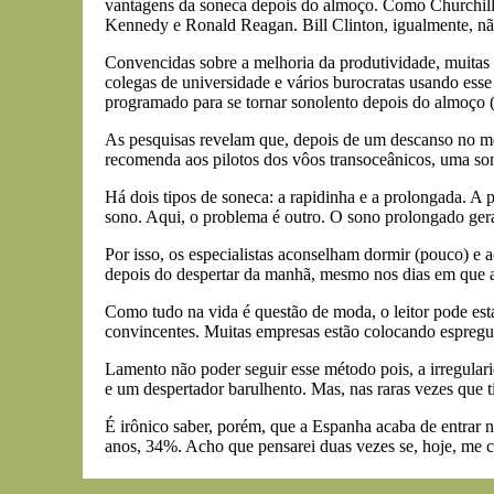
vantagens da soneca depois do almoço. Como Churchill,
Kennedy e Ronald Reagan. Bill Clinton, igualmente, nã
Convencidas sobre a melhoria da produtividade, muitas 
colegas de universidade e vários burocratas usando ess
programado para se tornar sonolento depois do almoço
As pesquisas revelam que, depois de um descanso no me
recomenda aos pilotos dos vôos transoceânicos, uma son
Há dois tipos de soneca: a rapidinha e a prolongada. A 
sono. Aqui, o problema é outro. O sono prolongado gera
Por isso, os especialistas aconselham dormir (pouco) e 
depois do despertar da manhã, mesmo nos dias em que a
Como tudo na vida é questão de moda, o leitor pode es
convincentes. Muitas empresas estão colocando espreguiç
Lamento não poder seguir esse método pois, a irregular
e um despertador barulhento. Mas, nas raras vezes que t
É irônico saber, porém, que a Espanha acaba de entrar 
anos, 34%. Acho que pensarei duas vezes se, hoje, me 