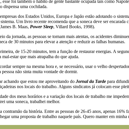
 esse foi também o hábito de gente bastante ocupada tais como Napole
o dispensa uma cochilada.
empresas dos Estados Unidos, Europa e Japão estão adotando o sistema.
e sistema. Um livro recente recomenda que a soneca deve ser encarada 
 (James B. Maas,
Power Sleep
, Villard Books, 1998).
io da jornada, as pessoas se tornam mais atentas, os acidentes dimin
eca de 30 minutos para elevar a atenção e reduzir as falhas humanas.
primeira, de 15-20 minutos, tem a função de restaurar energias. A segun
 mal-estar que mais atrapalha do que ajuda.
acordar sempre na mesma hora e, se necessário, usar o velho despertador
 pessoa não sinta muita vontade de dormir.
tar achando que estou me aproveitando do
Jornal da Tarde
para difundi
adeiras nos locais do trabalho. Alguns sindicatos já colocam esse pleit
idade dos meus horários e a variação dos locais de trabalho me impede
irei uma soneca, trabalhei melhor.
na contramão da história. Entre as pessoas de 26-45 anos, apenas 16% 
chegar uma proposta de trabalho naquele país. Quero manter em minha 