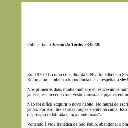
Publicado no
Jornal da Tarde
, 28/06/00
Em 1970-71, como consultor da ONU, trabalhei em Sevill
Reforçaram também a importância de se respeitar a
sies
Nos primeiros dias, minha mulher e eu esticávamos num 
janelas, escurecer a casa, vestir camisola e pijama, entr
Não foi difícil adquirir o novo hábito. No mural do esc
jantar. Por isso, tire as suas roupas e entre na cama. I
disposição redobrada e faço muito mais".
Voltando à vida frenética de São Paulo, abandonei o praz