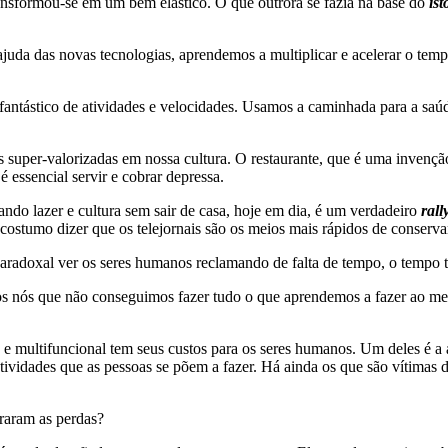
ransformou-se em um bem elástico. O que outrora se fazia na base do
ist
uda das novas tecnologias, aprendemos a multiplicar e acelerar o temp
antástico de atividades e velocidades. Usamos a caminhada para a saú
s super-valorizadas em nossa cultura. O restaurante, que é uma invençã
 essencial servir e cobrar depressa.
ando lazer e cultura sem sair de casa, hoje em dia, é um verdadeiro
rall
 costumo dizer que os telejornais são os meios mais rápidos de conserva
paradoxal ver os seres humanos reclamando de falta de tempo, o tempo 
s nós que não conseguimos fazer tudo o que aprendemos a fazer ao mes
 e multifuncional tem seus custos para os seres humanos. Um deles é a 
ividades que as pessoas se põem a fazer. Há ainda os que são vítimas 
eraram as perdas?