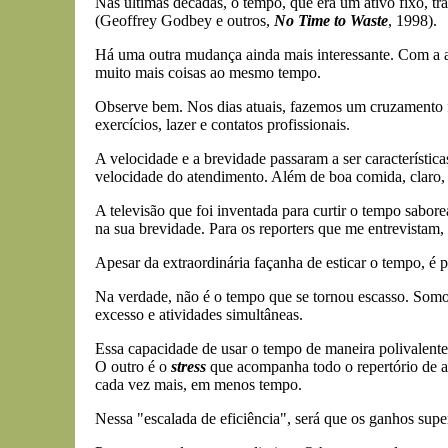
Nas últimas décadas, o tempo, que era um ativo fixo, t
(Geoffrey Godbey e outros,
No Time to Waste
, 1998).
Há uma outra mudança ainda mais interessante. Com a aj
muito mais coisas ao mesmo tempo.
Observe bem. Nos dias atuais, fazemos um cruzamento f
exercícios, lazer e contatos profissionais.
A velocidade e a brevidade passaram a ser característica
velocidade do atendimento. Além de boa comida, claro, é
A televisão que foi inventada para curtir o tempo sabore
na sua brevidade. Para os reporters que me entrevistam,
Apesar da extraordinária façanha de esticar o tempo, é 
Na verdade, não é o tempo que se tornou escasso. Somo
excesso e atividades simultâneas.
Essa capacidade de usar o tempo de maneira polivalente
O outro é o
stress
que acompanha todo o repertório de at
cada vez mais, em menos tempo.
Nessa "escalada de eficiência", será que os ganhos sup