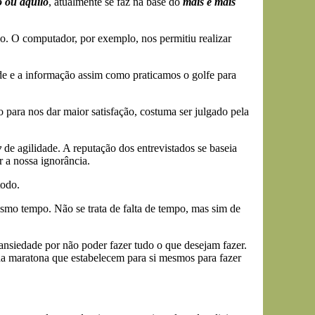
o ou aquilo
, atualmente se faz na base do
mais e mais
o. O computador, por exemplo, nos permitiu realizar
de e a informação assim como praticamos o golfe para
o para nos dar maior satisfação, costuma ser julgado pela
y
de agilidade. A reputação dos entrevistados se baseia
r a nossa ignorância.
todo.
mo tempo. Não se trata de falta de tempo, mas sim de
ansiedade por não poder fazer tudo o que desejam fazer.
da maratona que estabelecem para si mesmos para fazer